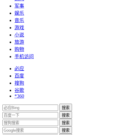
军事
娱乐
音乐
游戏
小说
旅游
购物
手机访问
必应
百度
搜狗
谷歌
*360
搜索
搜索
搜索
搜索