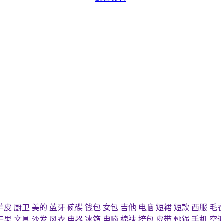
羊皮
厨卫
美的
蓝牙
碗碟
钱包
女包
吉他
电脑
短裙
短款
西服
毛
干果
文具
沙发
风衣
电器
冰箱
电脑
棉袜
挎包
皮带
炒锅
手机
空