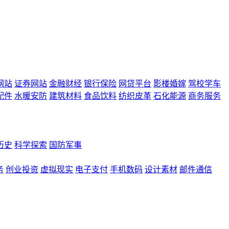
网站
证券网站
金融财经
银行保险
网贷平台
影楼婚嫁
驾校学车
配件
水暖安防
建筑材料
食品饮料
纺织皮革
石化能源
商务服务
历史
科学探索
国防军事
务
创业投资
虚拟现实
电子支付
手机数码
设计素材
邮件通信