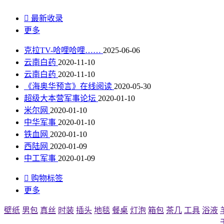

最新收录
更多
克拉TV-哈哩哈哩……
2025-06-06
云南白药
2020-11-10
云南白药
2020-11-10
《海奥华预言》在线阅读
2020-05-30
超级大本营军事论坛
2020-01-10
米尔网
2020-01-10
中华军事
2020-01-10
铁血网
2020-01-10
西陆网
2020-01-09
中工军事
2020-01-09

购物标签
更多
壁纸
男包
真丝
时装
插头
地毯
餐桌
灯泡
箱包
茶几
工具
浴液