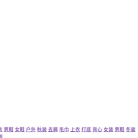
衣
男鞋
女鞋
户外
秋装
去屑
毛巾
上衣
打底
背心
女装
男鞋
冬装
调