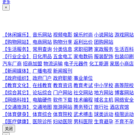
更多
×
【休闲娱乐】
音乐网站
视频电影
娱乐时尚
小说网站
游戏网站
【购物网站】
电商网站
购物分享
返利比价
团购网站
【生活服务】
常用查询
分类信息
求职招聘
家政服务
生活百科
【行业企业】
日化用品
五金电工
家电数码
服装配饰
包装印刷
汽车厂商
招商加盟
物流运输
电子元器件
化工能源
家居小商店
【新闻媒体】
广播电视
新闻报刊
【政府组织】
政府门户
政府职能
事业单位
【教育文化】
在线教育
教育资讯
教育考试
中小学校
高等院校
【综合其它】
论坛综合
门户网站
社交网站
地方网站
博客网站
【网络科技】
电脑硬件
软件下载
技术编程
域名主机
网络安全
【交通旅游】
交通地图
旅游网站
票务预订
旅行社
酒店宾馆
【体育健身】
体育综合
体育院校
武术搏击
球类运动
极限运动
【医疗健康】
医院诊所
妇幼医院
男科医院
生育避孕
不育不孕
关闭