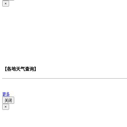
×
【各地天气查询】
更多
关闭
×