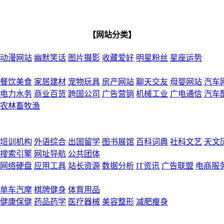
【网站分类】
动漫网站
幽默笑话
图片摄影
收藏爱好
明星粉丝
星座运势
餐饮美食
家居建材
宠物玩具
房产网站
聊天交友
母婴网站
汽车
电力水务
商业百货
跨国公司
广告营销
机械工业
广电通信
汽车
农林畜牧渔
培训机构
外语综合
出国留学
图书展馆
百科词典
社科文艺
天文
搜索引擎
网址导航
公共团体
网络硬盘
应用工具
站长资源
数据分析
IT资讯
广告联盟
电商服
单车汽摩
棋牌健身
体育用品
健康保健
药品药学
医疗器械
美容整形
减肥瘦身