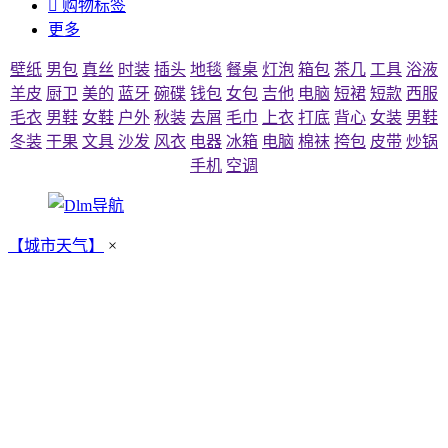

购物标签
更多
壁纸
男包
真丝
时装
插头
地毯
餐桌
灯泡
箱包
茶几
工具
浴液
羊皮
厨卫
美的
蓝牙
碗碟
钱包
女包
吉他
电脑
短裙
短款
西服
毛衣
男鞋
女鞋
户外
秋装
去屑
毛巾
上衣
打底
背心
女装
男鞋
冬装
干果
文具
沙发
风衣
电器
冰箱
电脑
棉袜
挎包
皮带
炒锅
手机
空调
【城市天气】
×