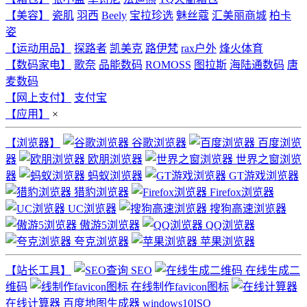
【美容】
瓷肌
羽西
Beely
宝拉珍选
魅丝蔻
汇美丽商城
柏卡
姿
【运动用品】
探路者
凯美克
路伊梵
rax户外
烽火体育
【数码家电】
歌奈
品能数码
ROMOSS
图拉斯
海陆通数码
唐
麦数码
【网上支付】
支付宝
【应用】
×
【浏览器】
谷歌浏览器
百度浏览
器
欧朋浏览器
世界之窗浏览
器
蚂蚁浏览器
GT游戏浏览器
猎豹浏览器
Firefox浏览器
UC浏览器
搜狗高速浏览器
傲游5浏览器
QQ浏览器
夸克浏览器
苹果浏览器
【站长工具】
SEO
在线生成二
维码
在线制作favicon图标
在线计算器
百度地图生成器
windows10ISO