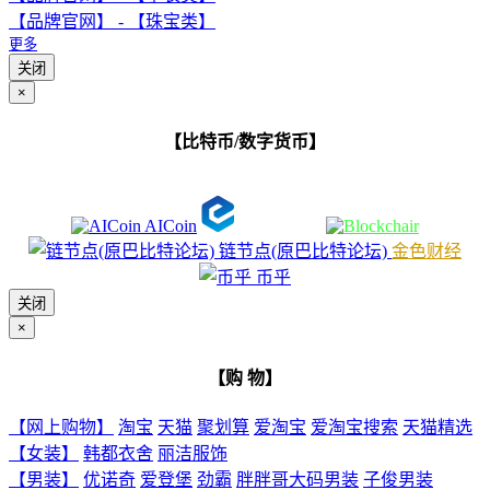
【品牌官网】 - 【珠宝类】
更多
关闭
×
【比特币/数字货币】
AICoin
链节点(原巴比特论坛)
金色财经
币乎
关闭
×
【购 物】
【网上购物】
淘宝
天猫
聚划算
爱淘宝
爱淘宝搜索
天猫精选
【女装】
韩都衣舍
丽洁服饰
【男装】
优诺奇
爱登堡
劲霸
胖胖哥大码男装
子俊男装