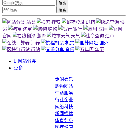
搜索
搜索
站类
搜索
邮箱
快
递
淘宝
购物
银行
应用
官网
翻译
天气
违章
计器
机票
国外
币站
音乐
年历

网站分类
更多
休闲娱乐
购物网站
生活服务
行业企业
网络科技
新闻媒体
体育健身
医疗健康