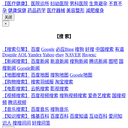
【医疗健康】
医院诊所
妇幼医院
男科医院
生育避孕
不育不
孕
健康保健
药品药学
医疗器械
美容整形
减肥瘦身
关闭
×
【搜 索】
【搜索引擎】
百度
Google
必应Bing
搜狗
好搜
中国搜索
有道
Dogpile
AOL
Yandex
Yahoo
ebay
NAVER
Яндекс
【新闻搜索】
百度新闻
新浪新闻
搜狗新闻
腾讯新闻
图吧
国
搜新闻
Google新闻
【地图搜索】
百度地图
搜狗地图
Google地图
【购物搜索】
搜索羽绒服
淘宝搜索
【电影搜索】
云帆搜索
影视搜索
【视频搜索】
百度视频搜索
搜狗视频搜索
爱奇艺搜索
国搜视
频
腾讯视频
【音乐搜索】
百度音乐
搜狗音乐
【知识搜索】
维基百科
百度百科
百度知道
互动百科
爱问知
识人
搜搜问问
好搜问答