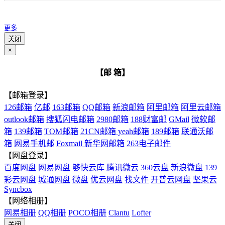
更多
关闭
×
【邮 箱】
【邮箱登录】
126邮箱
亿邮
163邮箱
QQ邮箱
新浪邮箱
阿里邮箱
阿里云邮箱
outlook邮箱
搜狐闪电邮箱
2980邮箱
188财富邮
GMail
微软邮
箱
139邮箱
TOM邮箱
21CN邮箱
yeah邮箱
189邮箱
联通沃邮
箱
网易手机邮
Foxmail
新华网邮箱
263电子邮件
【网盘登录】
百度网盘
网易网盘
够快云库
腾讯微云
360云盘
新浪微盘
139
彩云网盘
城通网盘
微盘
优云网盘
找文件
开普云网盘
坚果云
Syncbox
【网络相册】
网易相册
QQ相册
POCO相册
Clantu
Lofter
关闭