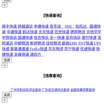
×
【快递查询】
顺丰快递
跨越速运
申通快递
急宅送
DHL
如风达
圆通快
递
中通快递
韵达快递
天天快递
百世快递
德邦物流
天地华宇
中铁快运
国通快递
佳吉快运
全一快递
亚风快运
速尔快递
龙
邦速运
中邮物流
新邦物流
佳怡物流
邮政EMS
TNT快递
UPS
快递
联昊通速递
FedEx快递
京东物流
苏宁快递
优速快递
快
捷快递
全峰快递
递四方
关闭
×
【违章查询】
广州市机动车违法查询
广东省交通违法查询
全国车辆违章查询
关闭
×