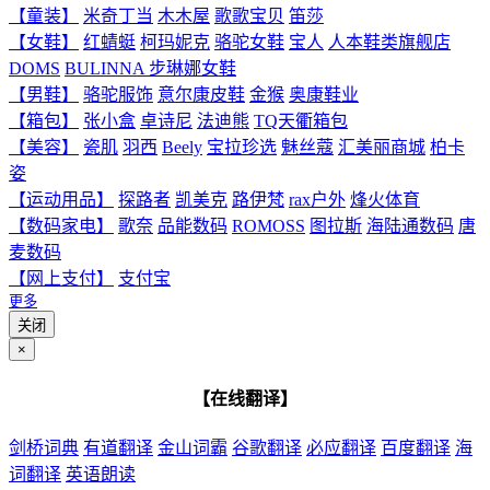
【童装】
米奇丁当
木木屋
歌歌宝贝
笛莎
【女鞋】
红蜻蜓
柯玛妮克
骆驼女鞋
宝人
人本鞋类旗舰店
DOMS
BULINNA 步琳娜女鞋
【男鞋】
骆驼服饰
意尔康皮鞋
金猴
奥康鞋业
【箱包】
张小盒
卓诗尼
法迪熊
TQ天衢箱包
【美容】
瓷肌
羽西
Beely
宝拉珍选
魅丝蔻
汇美丽商城
柏卡
姿
【运动用品】
探路者
凯美克
路伊梵
rax户外
烽火体育
【数码家电】
歌奈
品能数码
ROMOSS
图拉斯
海陆通数码
唐
麦数码
【网上支付】
支付宝
更多
关闭
×
【在线翻译】
剑桥词典
有道翻译
金山词霸
谷歌翻译
必应翻译
百度翻译
海
词翻译
英语朗读