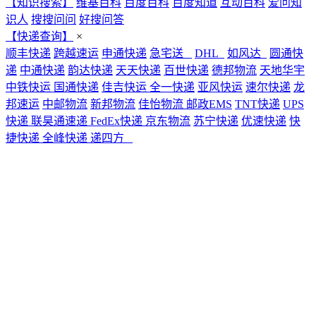
【知识搜索】
维基百科
百度百科
百度知道
互动百科
爱问知
识人
搜搜问问
好搜问答
【快递查询】
×
顺丰快递
跨越速运
申通快递
急宅送
DHL
如风达
圆通快
递
中通快递
韵达快递
天天快递
百世快递
德邦物流
天地华宇
中铁快运
国通快递
佳吉快运
全一快递
亚风快运
速尔快递
龙
邦速运
中邮物流
新邦物流
佳怡物流
邮政EMS
TNT快递
UPS
快递
联昊通速递
FedEx快递
京东物流
苏宁快递
优速快递
快
捷快递
全峰快递
递四方