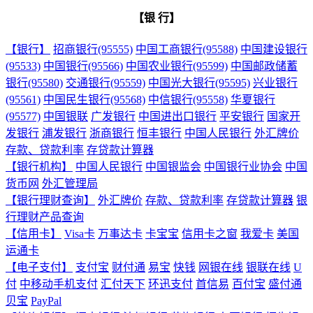
【银 行】
【银行】
招商银行(95555)
中国工商银行(95588)
中国建设银行
(95533)
中国银行(95566)
中国农业银行(95599)
中国邮政储蓄
银行(95580)
交通银行(95559)
中国光大银行(95595)
兴业银行
(95561)
中国民生银行(95568)
中信银行(95558)
华夏银行
(95577)
中国银联
广发银行
中国进出口银行
平安银行
国家开
发银行
浦发银行
浙商银行
恒丰银行
中国人民银行
外汇牌价
存款、贷款利率
存贷款计算器
【银行机构】
中国人民银行
中国银监会
中国银行业协会
中国
货币网
外汇管理局
【银行理财查询】
外汇牌价
存款、贷款利率
存贷款计算器
银
行理财产品查询
【信用卡】
Visa卡
万事达卡
卡宝宝
信用卡之窗
我爱卡
美国
运通卡
【电子支付】
支付宝
财付通
易宝
快钱
网银在线
银联在线
U
付
中移动手机支付
汇付天下
环迅支付
首信易
百付宝
盛付通
贝宝
PayPal