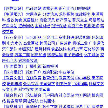
【购物网站】
电商网站
购物分享
返利比价
团购网站
【生活服务】
常用查询
分类信息
求职招聘
家政服务
生活百
科
餐饮美食
家居建材
宠物玩具
房产网站
聊天交友
母婴网站
汽车网站
证券网站
金融财经
银行保险
网贷平台
影楼婚嫁
驾
校学车
【行业企业】
日化用品
五金电工
家电数码
服装配饰
包装印
刷
电力水务
商业百货
跨国公司
广告营销
机械工业
广电通信
汽车配件
水暖安防
建筑材料
食品饮料
纺织皮革
石化能源
商
务服务
汽车厂商
招商加盟
物流运输
电子元器件
化工能源
家
居小商店
农林畜牧渔
【新闻媒体】
广播电视
新闻报刊
【政府组织】
政府门户
政府职能
事业单位
【教育文化】
在线教育
教育资讯
教育考试
中小学校
高等院
校
培训机构
外语综合
出国留学
图书展馆
百科词典
社科文艺
天文历史
科学探索
国防军事
【综合其它】
论坛综合
门户网站
社交网站
地方网站
博客网
站
搜索引擎
网址导航
公共团体
【网络科技】
电脑硬件
软件下载
技术编程
域名主机
网络安