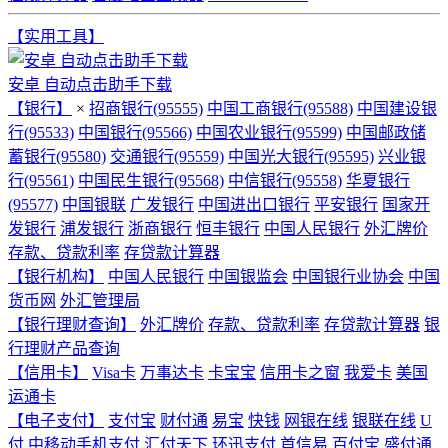
【实用工具】
安卓 自动点击助手下载
【银行】
×
招商银行(95555)
中国工商银行(95588)
中国建设银
行(95533)
中国银行(95566)
中国农业银行(95599)
中国邮政储
蓄银行(95580)
交通银行(95559)
中国光大银行(95595)
兴业银
行(95561)
中国民生银行(95568)
中信银行(95558)
华夏银行
(95577)
中国银联
广发银行
中国进出口银行
平安银行
国家开
发银行
浦发银行
浙商银行
恒丰银行
中国人民银行
外汇牌价
存款、贷款利率
存贷款计算器
【银行机构】
中国人民银行
中国银监会
中国银行业协会
中国
货币网
外汇管理局
【银行理财查询】
外汇牌价
存款、贷款利率
存贷款计算器
银
行理财产品查询
【信用卡】
Visa卡
万事达卡
卡宝宝
信用卡之窗
我爱卡
美国
运通卡
【电子支付】
支付宝
财付通
易宝
快钱
网银在线
银联在线
U
付
中移动手机支付
汇付天下
环迅支付
首信易
百付宝
盛付通