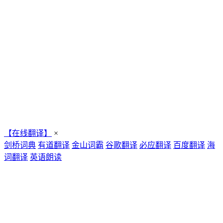
【在线翻译】
×
剑桥词典
有道翻译
金山词霸
谷歌翻译
必应翻译
百度翻译
海
词翻译
英语朗读