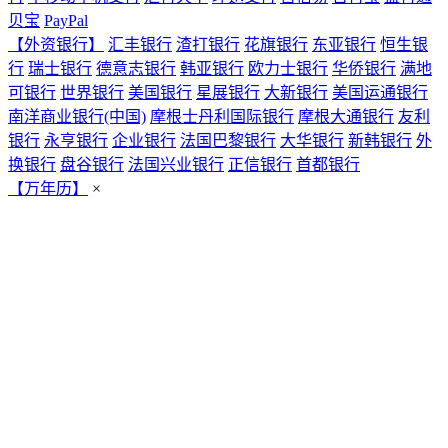
贝宝
PayPal
【外资银行】
汇丰银行
渣打银行
花旗银行
东亚银行
恒生银
行
瑞士银行
德意志银行
韩亚银行
欧力士银行
华侨银行
满地
可银行
世界银行
美国银行
星展银行
大新银行
美国运通银行
南洋商业银行(中国)
摩根士丹利国际银行
摩根大通银行
友利
银行
永亨银行
企业银行
法国巴黎银行
大华银行
新韩银行
外
换银行
盘谷银行
法国兴业银行
正信银行
首都银行
【万年历】
×