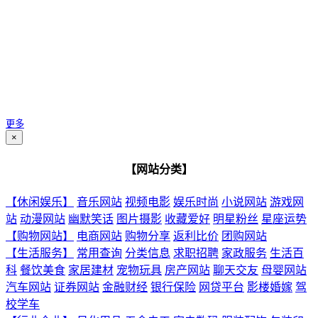
更多
×
【网站分类】
【休闲娱乐】
音乐网站
视频电影
娱乐时尚
小说网站
游戏网
站
动漫网站
幽默笑话
图片摄影
收藏爱好
明星粉丝
星座运势
【购物网站】
电商网站
购物分享
返利比价
团购网站
【生活服务】
常用查询
分类信息
求职招聘
家政服务
生活百
科
餐饮美食
家居建材
宠物玩具
房产网站
聊天交友
母婴网站
汽车网站
证券网站
金融财经
银行保险
网贷平台
影楼婚嫁
驾
校学车