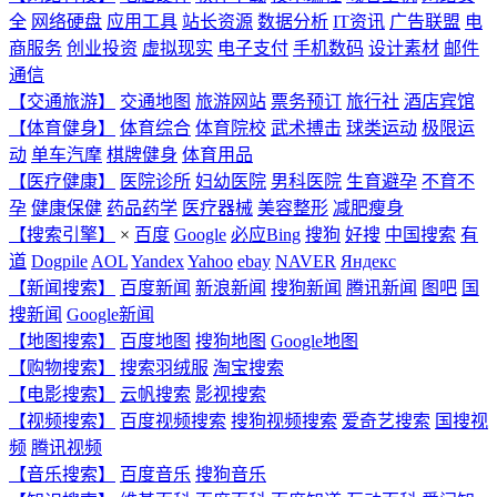
全
网络硬盘
应用工具
站长资源
数据分析
IT资讯
广告联盟
电
商服务
创业投资
虚拟现实
电子支付
手机数码
设计素材
邮件
通信
【交通旅游】
交通地图
旅游网站
票务预订
旅行社
酒店宾馆
【体育健身】
体育综合
体育院校
武术搏击
球类运动
极限运
动
单车汽摩
棋牌健身
体育用品
【医疗健康】
医院诊所
妇幼医院
男科医院
生育避孕
不育不
孕
健康保健
药品药学
医疗器械
美容整形
减肥瘦身
【搜索引擎】
×
百度
Google
必应Bing
搜狗
好搜
中国搜索
有
道
Dogpile
AOL
Yandex
Yahoo
ebay
NAVER
Яндекс
【新闻搜索】
百度新闻
新浪新闻
搜狗新闻
腾讯新闻
图吧
国
搜新闻
Google新闻
【地图搜索】
百度地图
搜狗地图
Google地图
【购物搜索】
搜索羽绒服
淘宝搜索
【电影搜索】
云帆搜索
影视搜索
【视频搜索】
百度视频搜索
搜狗视频搜索
爱奇艺搜索
国搜视
频
腾讯视频
【音乐搜索】
百度音乐
搜狗音乐