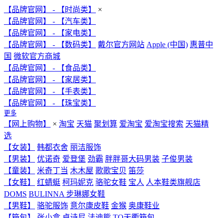
【品牌官网】 - 【时尚类】
×
【品牌官网】 - 【汽车类】
【品牌官网】 - 【家电类】
【品牌官网】 - 【数码类】
戴尔官方网站
Apple (中国)
惠普中
国
微软官方商城
【品牌官网】 - 【食品类】
【品牌官网】 - 【家居类】
【品牌官网】 - 【手表类】
【品牌官网】 - 【珠宝类】
更多
【网上购物】
×
淘宝
天猫
聚划算
爱淘宝
爱淘宝搜索
天猫精
选
【女装】
韩都衣舍
丽洁服饰
【男装】
优诺奇
爱登堡
劲霸
胖胖哥大码男装
子俊男装
【童装】
米奇丁当
木木屋
歌歌宝贝
笛莎
【女鞋】
红蜻蜓
柯玛妮克
骆驼女鞋
宝人
人本鞋类旗舰店
DOMS
BULINNA 步琳娜女鞋
【男鞋】
骆驼服饰
意尔康皮鞋
金猴
奥康鞋业
【箱包】
张小盒
卓诗尼
法迪熊
TQ天衢箱包