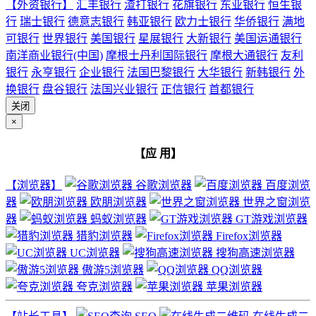
【外资银行】
汇丰银行
渣打银行
花旗银行
东亚银行
恒生银
行
瑞士银行
德意志银行
韩亚银行
欧力士银行
华侨银行
满地
可银行
世界银行
美国银行
星展银行
大新银行
美国运通银行
南洋商业银行(中国)
摩根士丹利国际银行
摩根大通银行
友利
银行
永亨银行
企业银行
法国巴黎银行
大华银行
新韩银行
外
换银行
盘谷银行
法国兴业银行
正信银行
首都银行
关闭
×
【应 用】
【浏览器】
谷歌浏览器
百度浏览
器
欧朋浏览器
世界之窗浏览
器
蚂蚁浏览器
GT游戏浏览器
猎豹浏览器
Firefox浏览器
UC浏览器
搜狗高速浏览器
傲游5浏览器
QQ浏览器
夸克浏览器
苹果浏览器