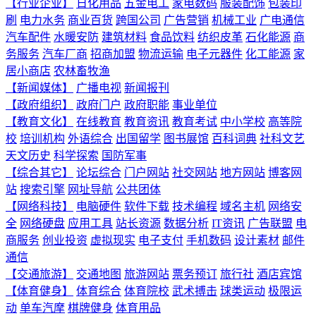
【行业企业】
日化用品
五金电工
家电数码
服装配饰
包装印
刷
电力水务
商业百货
跨国公司
广告营销
机械工业
广电通信
汽车配件
水暖安防
建筑材料
食品饮料
纺织皮革
石化能源
商
务服务
汽车厂商
招商加盟
物流运输
电子元器件
化工能源
家
居小商店
农林畜牧渔
【新闻媒体】
广播电视
新闻报刊
【政府组织】
政府门户
政府职能
事业单位
【教育文化】
在线教育
教育资讯
教育考试
中小学校
高等院
校
培训机构
外语综合
出国留学
图书展馆
百科词典
社科文艺
天文历史
科学探索
国防军事
【综合其它】
论坛综合
门户网站
社交网站
地方网站
博客网
站
搜索引擎
网址导航
公共团体
【网络科技】
电脑硬件
软件下载
技术编程
域名主机
网络安
全
网络硬盘
应用工具
站长资源
数据分析
IT资讯
广告联盟
电
商服务
创业投资
虚拟现实
电子支付
手机数码
设计素材
邮件
通信
【交通旅游】
交通地图
旅游网站
票务预订
旅行社
酒店宾馆
【体育健身】
体育综合
体育院校
武术搏击
球类运动
极限运
动
单车汽摩
棋牌健身
体育用品