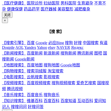
【医疗健康】
医院诊所
妇幼医院
男科医院
生育避孕
不育不
孕
健康保健
药品药学
医疗器械
美容整形
减肥瘦身
关闭
×
【搜 索】
【搜索引擎】
百度
Google
必应Bing
搜狗
好搜
中国搜索
有道
Dogpile
AOL
Yandex
Yahoo
ebay
NAVER
Яндекс
【新闻搜索】
百度新闻
新浪新闻
搜狗新闻
腾讯新闻
图吧
国
搜新闻
Google新闻
【地图搜索】
百度地图
搜狗地图
Google地图
【购物搜索】
搜索羽绒服
淘宝搜索
【电影搜索】
云帆搜索
影视搜索
【视频搜索】
百度视频搜索
搜狗视频搜索
爱奇艺搜索
国搜视
频
腾讯视频
【音乐搜索】
百度音乐
搜狗音乐
【知识搜索】
维基百科
百度百科
百度知道
互动百科
爱问知
识人
搜搜问问
好搜问答