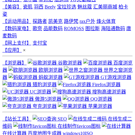
【美容】
瓷肌
羽西
Beely
宝拉珍选
魅丝蔻
汇美丽商城
柏卡
姿
【运动用品】
探路者
凯美克
路伊梵
rax户外
烽火体育
【数码家电】
歌奈
品能数码
ROMOSS
图拉斯
海陆通数码
唐
麦数码
【网上支付】
支付宝
【应用】
×
【浏览器】
谷歌浏览器
百度浏览
器
欧朋浏览器
世界之窗浏览
器
蚂蚁浏览器
GT游戏浏览器
猎豹浏览器
Firefox浏览器
UC浏览器
搜狗高速浏览器
傲游5浏览器
QQ浏览器
夸克浏览器
苹果浏览器
【站长工具】
SEO
在线生成二
维码
在线制作favicon图标
在线计算器
百度地图生成器
windows10ISO