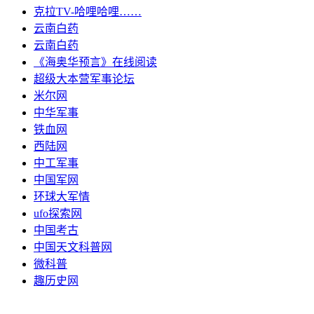
克拉TV-哈哩哈哩……
云南白药
云南白药
《海奥华预言》在线阅读
超级大本营军事论坛
米尔网
中华军事
铁血网
西陆网
中工军事
中国军网
环球大军情
ufo探索网
中国考古
中国天文科普网
微科普
趣历史网