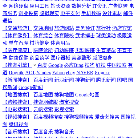
全
网络硬盘
应用工具
站长资源
数据分析
IT资讯
广告联盟
电
商服务
创业投资
虚拟现实
电子支付
手机数码
设计素材
邮件
通信
【交通旅游】
交通地图
旅游网站
票务预订
旅行社
酒店宾馆
【体育健身】
体育综合
体育院校
武术搏击
球类运动
极限运
动
单车汽摩
棋牌健身
体育用品
【医疗健康】
医院诊所
妇幼医院
男科医院
生育避孕
不育不
孕
健康保健
药品药学
医疗器械
美容整形
减肥瘦身
【搜索引擎】
×
百度
Google
必应Bing
搜狗
好搜
中国搜索
有
道
Dogpile
AOL
Yandex
Yahoo
ebay
NAVER
Яндекс
【新闻搜索】
百度新闻
新浪新闻
搜狗新闻
腾讯新闻
图吧
国
搜新闻
Google新闻
【地图搜索】
百度地图
搜狗地图
Google地图
【购物搜索】
搜索羽绒服
淘宝搜索
【电影搜索】
云帆搜索
影视搜索
【视频搜索】
百度视频搜索
搜狗视频搜索
爱奇艺搜索
国搜视
频
腾讯视频
【音乐搜索】
百度音乐
搜狗音乐