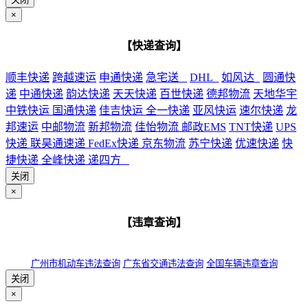
×
【快递查询】
顺丰快递
跨越速运
申通快递
急宅送
DHL
如风达
圆通快
递
中通快递
韵达快递
天天快递
百世快递
德邦物流
天地华宇
中铁快运
国通快递
佳吉快运
全一快递
亚风快运
速尔快递
龙
邦速运
中邮物流
新邦物流
佳怡物流
邮政EMS
TNT快递
UPS
快递
联昊通速递
FedEx快递
京东物流
苏宁快递
优速快递
快
捷快递
全峰快递
递四方
关闭
×
【违章查询】
广州市机动车违法查询
广东省交通违法查询
全国车辆违章查询
关闭
×