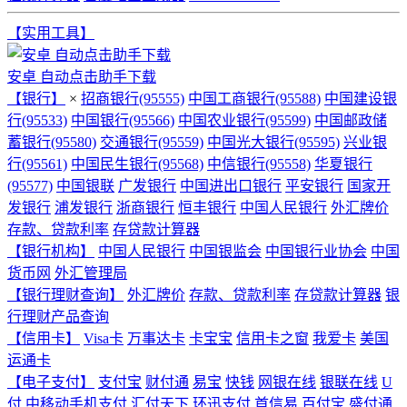
【实用工具】
安卓 自动点击助手下载
【银行】
×
招商银行(95555)
中国工商银行(95588)
中国建设银
行(95533)
中国银行(95566)
中国农业银行(95599)
中国邮政储
蓄银行(95580)
交通银行(95559)
中国光大银行(95595)
兴业银
行(95561)
中国民生银行(95568)
中信银行(95558)
华夏银行
(95577)
中国银联
广发银行
中国进出口银行
平安银行
国家开
发银行
浦发银行
浙商银行
恒丰银行
中国人民银行
外汇牌价
存款、贷款利率
存贷款计算器
【银行机构】
中国人民银行
中国银监会
中国银行业协会
中国
货币网
外汇管理局
【银行理财查询】
外汇牌价
存款、贷款利率
存贷款计算器
银
行理财产品查询
【信用卡】
Visa卡
万事达卡
卡宝宝
信用卡之窗
我爱卡
美国
运通卡
【电子支付】
支付宝
财付通
易宝
快钱
网银在线
银联在线
U
付
中移动手机支付
汇付天下
环迅支付
首信易
百付宝
盛付通