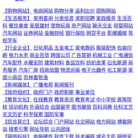
【购物网站】
电商网站
购物分享
返利比价
团购网站
【生活服务】
常用查询
分类信息
求职招聘
家政服务
生活百
科
餐饮美食
家居建材
宠物玩具
房产网站
聊天交友
母婴网站
汽车网站
证券网站
金融财经
银行保险
网贷平台
影楼婚嫁
驾
校学车
【行业企业】
日化用品
五金电工
家电数码
服装配饰
包装印
刷
电力水务
商业百货
跨国公司
广告营销
机械工业
广电通信
汽车配件
水暖安防
建筑材料
食品饮料
纺织皮革
石化能源
商
务服务
汽车厂商
招商加盟
物流运输
电子元器件
化工能源
家
居小商店
农林畜牧渔
【新闻媒体】
广播电视
新闻报刊
【政府组织】
政府门户
政府职能
事业单位
【教育文化】
在线教育
教育资讯
教育考试
中小学校
高等院
校
培训机构
外语综合
出国留学
图书展馆
百科词典
社科文艺
天文历史
科学探索
国防军事
【综合其它】
论坛综合
门户网站
社交网站
地方网站
博客网
站
搜索引擎
网址导航
公共团体
【网络科技】
电脑硬件
软件下载
技术编程
域名主机
网络安