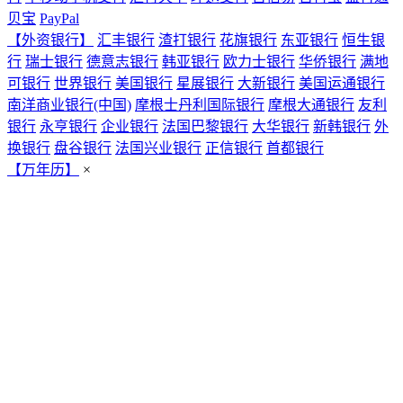
贝宝
PayPal
【外资银行】
汇丰银行
渣打银行
花旗银行
东亚银行
恒生银
行
瑞士银行
德意志银行
韩亚银行
欧力士银行
华侨银行
满地
可银行
世界银行
美国银行
星展银行
大新银行
美国运通银行
南洋商业银行(中国)
摩根士丹利国际银行
摩根大通银行
友利
银行
永亨银行
企业银行
法国巴黎银行
大华银行
新韩银行
外
换银行
盘谷银行
法国兴业银行
正信银行
首都银行
【万年历】
×