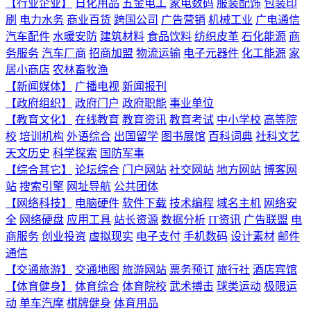
【行业企业】
日化用品
五金电工
家电数码
服装配饰
包装印
刷
电力水务
商业百货
跨国公司
广告营销
机械工业
广电通信
汽车配件
水暖安防
建筑材料
食品饮料
纺织皮革
石化能源
商
务服务
汽车厂商
招商加盟
物流运输
电子元器件
化工能源
家
居小商店
农林畜牧渔
【新闻媒体】
广播电视
新闻报刊
【政府组织】
政府门户
政府职能
事业单位
【教育文化】
在线教育
教育资讯
教育考试
中小学校
高等院
校
培训机构
外语综合
出国留学
图书展馆
百科词典
社科文艺
天文历史
科学探索
国防军事
【综合其它】
论坛综合
门户网站
社交网站
地方网站
博客网
站
搜索引擎
网址导航
公共团体
【网络科技】
电脑硬件
软件下载
技术编程
域名主机
网络安
全
网络硬盘
应用工具
站长资源
数据分析
IT资讯
广告联盟
电
商服务
创业投资
虚拟现实
电子支付
手机数码
设计素材
邮件
通信
【交通旅游】
交通地图
旅游网站
票务预订
旅行社
酒店宾馆
【体育健身】
体育综合
体育院校
武术搏击
球类运动
极限运
动
单车汽摩
棋牌健身
体育用品