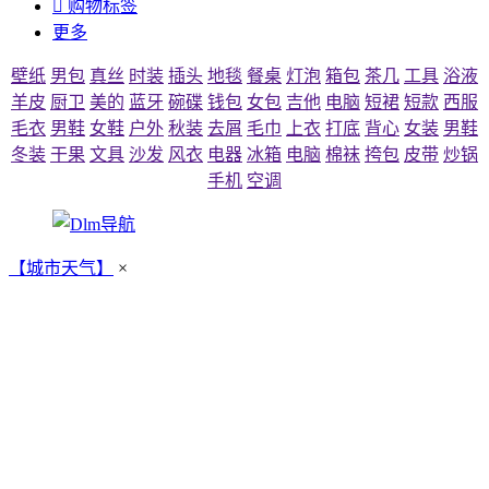

购物标签
更多
壁纸
男包
真丝
时装
插头
地毯
餐桌
灯泡
箱包
茶几
工具
浴液
羊皮
厨卫
美的
蓝牙
碗碟
钱包
女包
吉他
电脑
短裙
短款
西服
毛衣
男鞋
女鞋
户外
秋装
去屑
毛巾
上衣
打底
背心
女装
男鞋
冬装
干果
文具
沙发
风衣
电器
冰箱
电脑
棉袜
挎包
皮带
炒锅
手机
空调
【城市天气】
×