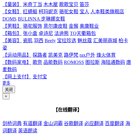
【童装】
米奇丁当
木木屋
歌歌宝贝
笛莎
【女鞋】
红蜻蜓
柯玛妮克
骆驼女鞋
宝人
人本鞋类旗舰店
DOMS
BULINNA 步琳娜女鞋
【男鞋】
骆驼服饰
意尔康皮鞋
金猴
奥康鞋业
【箱包】
张小盒
卓诗尼
法迪熊
TQ天衢箱包
【美容】
瓷肌
羽西
Beely
宝拉珍选
魅丝蔻
汇美丽商城
柏卡
姿
【运动用品】
探路者
凯美克
路伊梵
rax户外
烽火体育
【数码家电】
歌奈
品能数码
ROMOSS
图拉斯
海陆通数码
唐
麦数码
【网上支付】
支付宝
更多
关闭
×
【在线翻译】
剑桥词典
有道翻译
金山词霸
谷歌翻译
必应翻译
百度翻译
海
词翻译
英语朗读