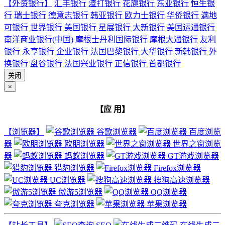
【外资银行】
汇丰银行
渣打银行
花旗银行
东亚银行
恒生银
行
瑞士银行
德意志银行
韩亚银行
欧力士银行
华侨银行
满地
可银行
世界银行
美国银行
星展银行
大新银行
美国运通银行
南洋商业银行(中国)
摩根士丹利国际银行
摩根大通银行
友利
银行
永亨银行
企业银行
法国巴黎银行
大华银行
新韩银行
外
换银行
盘谷银行
法国兴业银行
正信银行
首都银行
关闭
×
【应 用】
【浏览器】
谷歌浏览器
百度浏览
器
欧朋浏览器
世界之窗浏览
器
蚂蚁浏览器
GT游戏浏览器
猎豹浏览器
Firefox浏览器
UC浏览器
搜狗高速浏览器
傲游5浏览器
QQ浏览器
夸克浏览器
苹果浏览器