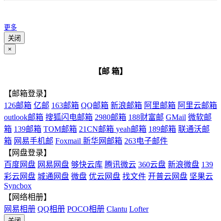
更多
关闭
×
【邮 箱】
【邮箱登录】
126邮箱
亿邮
163邮箱
QQ邮箱
新浪邮箱
阿里邮箱
阿里云邮箱
outlook邮箱
搜狐闪电邮箱
2980邮箱
188财富邮
GMail
微软邮
箱
139邮箱
TOM邮箱
21CN邮箱
yeah邮箱
189邮箱
联通沃邮
箱
网易手机邮
Foxmail
新华网邮箱
263电子邮件
【网盘登录】
百度网盘
网易网盘
够快云库
腾讯微云
360云盘
新浪微盘
139
彩云网盘
城通网盘
微盘
优云网盘
找文件
开普云网盘
坚果云
Syncbox
【网络相册】
网易相册
QQ相册
POCO相册
Clantu
Lofter
关闭