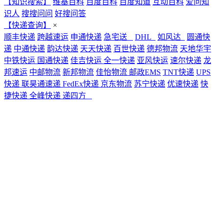
【知识搜索】
维基百科
百度百科
百度知道
互动百科
爱问知
识人
搜搜问问
好搜问答
【快递查询】
×
顺丰快递
跨越速运
申通快递
急宅送
DHL
如风达
圆通快
递
中通快递
韵达快递
天天快递
百世快递
德邦物流
天地华宇
中铁快运
国通快递
佳吉快运
全一快递
亚风快运
速尔快递
龙
邦速运
中邮物流
新邦物流
佳怡物流
邮政EMS
TNT快递
UPS
快递
联昊通速递
FedEx快递
京东物流
苏宁快递
优速快递
快
捷快递
全峰快递
递四方