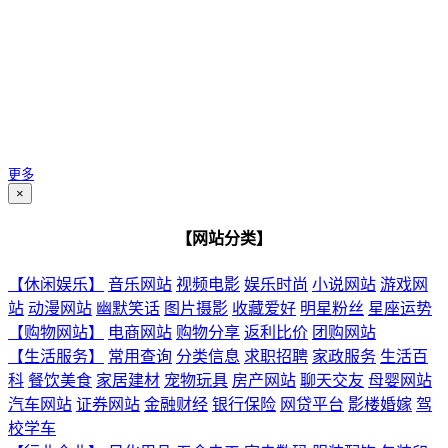
更多
×
【网站分类】
【休闲娱乐】
音乐网站
视频电影
娱乐时尚
小说网站
游戏网
站
动漫网站
幽默笑话
图片摄影
收藏爱好
明星粉丝
星座运势
【购物网站】
电商网站
购物分享
返利比价
团购网站
【生活服务】
常用查询
分类信息
求职招聘
家政服务
生活百
科
餐饮美食
家居建材
宠物玩具
房产网站
聊天交友
母婴网站
汽车网站
证券网站
金融财经
银行保险
网贷平台
影楼婚嫁
驾
校学车