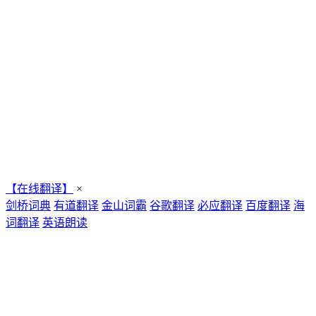
【在线翻译】
×
剑桥词典
有道翻译
金山词霸
谷歌翻译
必应翻译
百度翻译
海
词翻译
英语朗读