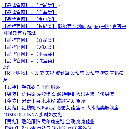
【品牌官网】 - 【时尚类】
×
【品牌官网】 - 【汽车类】
【品牌官网】 - 【家电类】
【品牌官网】 - 【数码类】
戴尔官方网站
Apple (中国)
惠普中
国
微软官方商城
【品牌官网】 - 【食品类】
【品牌官网】 - 【家居类】
【品牌官网】 - 【手表类】
【品牌官网】 - 【珠宝类】
更多
【网上购物】
×
淘宝
天猫
聚划算
爱淘宝
爱淘宝搜索
天猫精
选
【女装】
韩都衣舍
丽洁服饰
【男装】
优诺奇
爱登堡
劲霸
胖胖哥大码男装
子俊男装
【童装】
米奇丁当
木木屋
歌歌宝贝
笛莎
【女鞋】
红蜻蜓
柯玛妮克
骆驼女鞋
宝人
人本鞋类旗舰店
DOMS
BULINNA 步琳娜女鞋
【男鞋】
骆驼服饰
意尔康皮鞋
金猴
奥康鞋业
【箱包】
张小盒
卓诗尼
法迪熊
TQ天衢箱包