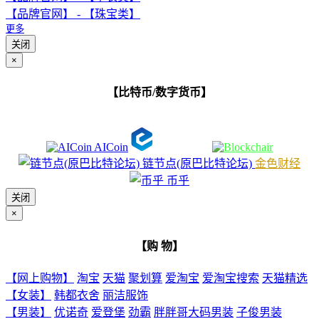
【品牌官网】 - 【珠宝类】
更多
关闭
×
【比特币/数字货币】
AICoin
链节点(原巴比特论坛)
金色财经
币乎
关闭
×
【购 物】
【网上购物】
淘宝
天猫
聚划算
爱淘宝
爱淘宝搜索
天猫精选
【女装】
韩都衣舍
丽洁服饰
【男装】
优诺奇
爱登堡
劲霸
胖胖哥大码男装
子俊男装