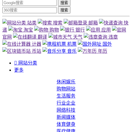
搜索
搜索
站类
搜索
邮箱
快
递
淘宝
购物
银行
应用
官网
翻译
天气
违章
计器
机票
国外
币站
音乐
年历

网站分类
更多
休闲娱乐
购物网站
生活服务
行业企业
网络科技
新闻媒体
体育健身
医疗健康