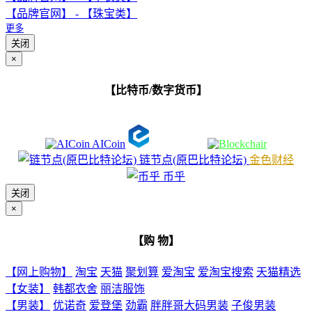
【品牌官网】 - 【珠宝类】
更多
关闭
×
【比特币/数字货币】
AICoin
链节点(原巴比特论坛)
金色财经
币乎
关闭
×
【购 物】
【网上购物】
淘宝
天猫
聚划算
爱淘宝
爱淘宝搜索
天猫精选
【女装】
韩都衣舍
丽洁服饰
【男装】
优诺奇
爱登堡
劲霸
胖胖哥大码男装
子俊男装