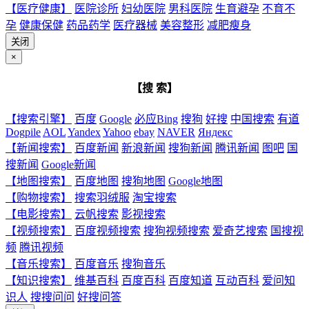
【医疗健康】
医院诊所
妇幼医院
男科医院
生育避孕
不育不
孕
健康保健
药品药学
医疗器械
美容整形
减肥瘦身
关闭
×
【搜 索】
【搜索引擎】
百度
Google
必应Bing
搜狗
好搜
中国搜索
有道
Dogpile
AOL
Yandex
Yahoo
ebay
NAVER
Яндекс
【新闻搜索】
百度新闻
新浪新闻
搜狗新闻
腾讯新闻
图吧
国
搜新闻
Google新闻
【地图搜索】
百度地图
搜狗地图
Google地图
【购物搜索】
搜索羽绒服
淘宝搜索
【电影搜索】
云帆搜索
影视搜索
【视频搜索】
百度视频搜索
搜狗视频搜索
爱奇艺搜索
国搜视
频
腾讯视频
【音乐搜索】
百度音乐
搜狗音乐
【知识搜索】
维基百科
百度百科
百度知道
互动百科
爱问知
识人
搜搜问问
好搜问答