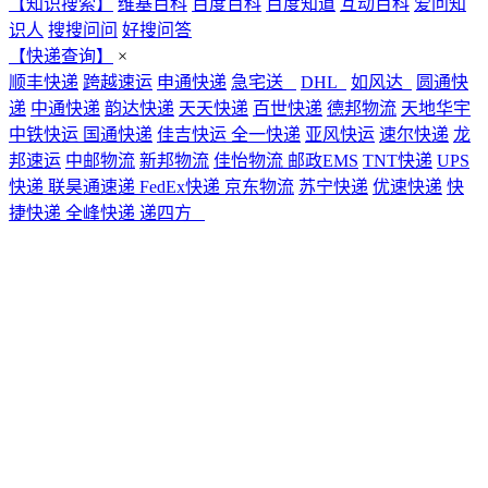
【知识搜索】
维基百科
百度百科
百度知道
互动百科
爱问知
识人
搜搜问问
好搜问答
【快递查询】
×
顺丰快递
跨越速运
申通快递
急宅送
DHL
如风达
圆通快
递
中通快递
韵达快递
天天快递
百世快递
德邦物流
天地华宇
中铁快运
国通快递
佳吉快运
全一快递
亚风快运
速尔快递
龙
邦速运
中邮物流
新邦物流
佳怡物流
邮政EMS
TNT快递
UPS
快递
联昊通速递
FedEx快递
京东物流
苏宁快递
优速快递
快
捷快递
全峰快递
递四方