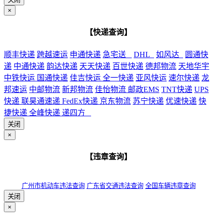
×
【快递查询】
顺丰快递
跨越速运
申通快递
急宅送
DHL
如风达
圆通快
递
中通快递
韵达快递
天天快递
百世快递
德邦物流
天地华宇
中铁快运
国通快递
佳吉快运
全一快递
亚风快运
速尔快递
龙
邦速运
中邮物流
新邦物流
佳怡物流
邮政EMS
TNT快递
UPS
快递
联昊通速递
FedEx快递
京东物流
苏宁快递
优速快递
快
捷快递
全峰快递
递四方
关闭
×
【违章查询】
广州市机动车违法查询
广东省交通违法查询
全国车辆违章查询
关闭
×