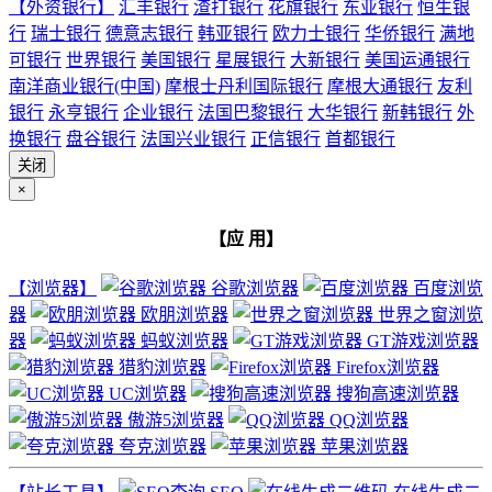
【外资银行】
汇丰银行
渣打银行
花旗银行
东亚银行
恒生银
行
瑞士银行
德意志银行
韩亚银行
欧力士银行
华侨银行
满地
可银行
世界银行
美国银行
星展银行
大新银行
美国运通银行
南洋商业银行(中国)
摩根士丹利国际银行
摩根大通银行
友利
银行
永亨银行
企业银行
法国巴黎银行
大华银行
新韩银行
外
换银行
盘谷银行
法国兴业银行
正信银行
首都银行
关闭
×
【应 用】
【浏览器】
谷歌浏览器
百度浏览
器
欧朋浏览器
世界之窗浏览
器
蚂蚁浏览器
GT游戏浏览器
猎豹浏览器
Firefox浏览器
UC浏览器
搜狗高速浏览器
傲游5浏览器
QQ浏览器
夸克浏览器
苹果浏览器