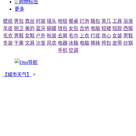

购物标签
更多
壁纸
男包
真丝
时装
插头
地毯
餐桌
灯泡
箱包
茶几
工具
浴液
羊皮
厨卫
美的
蓝牙
碗碟
钱包
女包
吉他
电脑
短裙
短款
西服
毛衣
男鞋
女鞋
户外
秋装
去屑
毛巾
上衣
打底
背心
女装
男鞋
冬装
干果
文具
沙发
风衣
电器
冰箱
电脑
棉袜
挎包
皮带
炒锅
手机
空调
【城市天气】
×