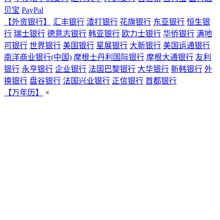
贝宝
PayPal
【外资银行】
汇丰银行
渣打银行
花旗银行
东亚银行
恒生银
行
瑞士银行
德意志银行
韩亚银行
欧力士银行
华侨银行
满地
可银行
世界银行
美国银行
星展银行
大新银行
美国运通银行
南洋商业银行(中国)
摩根士丹利国际银行
摩根大通银行
友利
银行
永亨银行
企业银行
法国巴黎银行
大华银行
新韩银行
外
换银行
盘谷银行
法国兴业银行
正信银行
首都银行
【万年历】
×