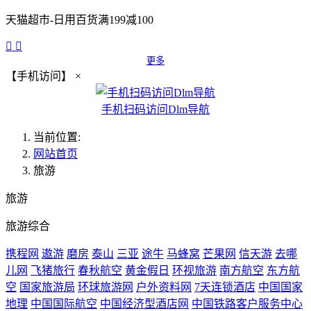
天猫超市-日用百货满199减100


更多
【手机访问】
×
手机扫码访问Dlm导航
当前位置:
网站首页
旅游
旅游
旅游综合
携程网
遨游
磨房
泰山
三亚
途牛
马蜂窝
芒果网
信天游
去哪
儿网
飞猪旅行
春秋航空
黄金假日
环视旅游
南方航空
东方航
空
国家旅游局
环球旅游网
户外资料网
7天连锁酒店
中国国家
地理
中国国际航空
中国经济型酒店网
中国铁路客户服务中心