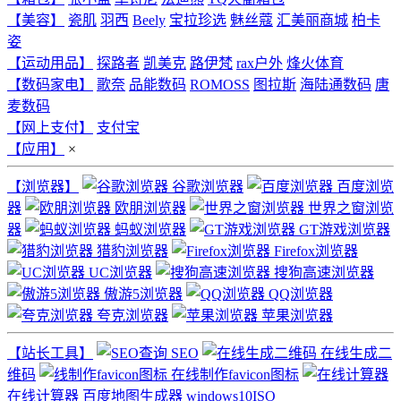
【美容】
瓷肌
羽西
Beely
宝拉珍选
魅丝蔻
汇美丽商城
柏卡
姿
【运动用品】
探路者
凯美克
路伊梵
rax户外
烽火体育
【数码家电】
歌奈
品能数码
ROMOSS
图拉斯
海陆通数码
唐
麦数码
【网上支付】
支付宝
【应用】
×
【浏览器】
谷歌浏览器
百度浏览
器
欧朋浏览器
世界之窗浏览
器
蚂蚁浏览器
GT游戏浏览器
猎豹浏览器
Firefox浏览器
UC浏览器
搜狗高速浏览器
傲游5浏览器
QQ浏览器
夸克浏览器
苹果浏览器
【站长工具】
SEO
在线生成二
维码
在线制作favicon图标
在线计算器
百度地图生成器
windows10ISO