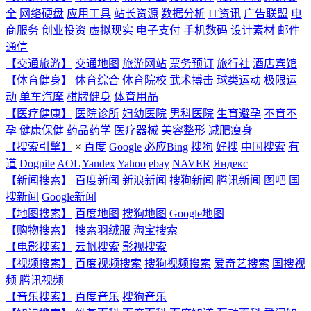
全
网络硬盘
应用工具
站长资源
数据分析
IT资讯
广告联盟
电
商服务
创业投资
虚拟现实
电子支付
手机数码
设计素材
邮件
通信
【交通旅游】
交通地图
旅游网站
票务预订
旅行社
酒店宾馆
【体育健身】
体育综合
体育院校
武术搏击
球类运动
极限运
动
单车汽摩
棋牌健身
体育用品
【医疗健康】
医院诊所
妇幼医院
男科医院
生育避孕
不育不
孕
健康保健
药品药学
医疗器械
美容整形
减肥瘦身
【搜索引擎】
×
百度
Google
必应Bing
搜狗
好搜
中国搜索
有
道
Dogpile
AOL
Yandex
Yahoo
ebay
NAVER
Яндекс
【新闻搜索】
百度新闻
新浪新闻
搜狗新闻
腾讯新闻
图吧
国
搜新闻
Google新闻
【地图搜索】
百度地图
搜狗地图
Google地图
【购物搜索】
搜索羽绒服
淘宝搜索
【电影搜索】
云帆搜索
影视搜索
【视频搜索】
百度视频搜索
搜狗视频搜索
爱奇艺搜索
国搜视
频
腾讯视频
【音乐搜索】
百度音乐
搜狗音乐