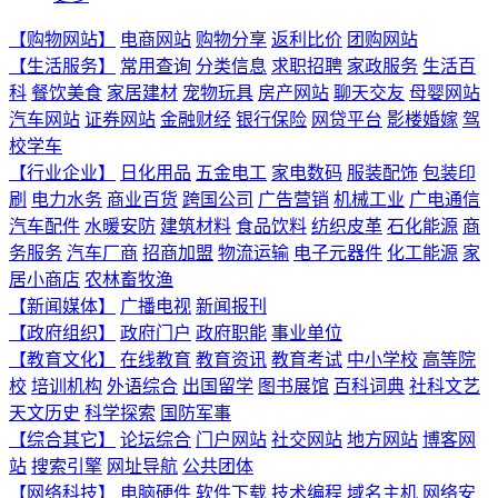
【购物网站】
电商网站
购物分享
返利比价
团购网站
【生活服务】
常用查询
分类信息
求职招聘
家政服务
生活百
科
餐饮美食
家居建材
宠物玩具
房产网站
聊天交友
母婴网站
汽车网站
证券网站
金融财经
银行保险
网贷平台
影楼婚嫁
驾
校学车
【行业企业】
日化用品
五金电工
家电数码
服装配饰
包装印
刷
电力水务
商业百货
跨国公司
广告营销
机械工业
广电通信
汽车配件
水暖安防
建筑材料
食品饮料
纺织皮革
石化能源
商
务服务
汽车厂商
招商加盟
物流运输
电子元器件
化工能源
家
居小商店
农林畜牧渔
【新闻媒体】
广播电视
新闻报刊
【政府组织】
政府门户
政府职能
事业单位
【教育文化】
在线教育
教育资讯
教育考试
中小学校
高等院
校
培训机构
外语综合
出国留学
图书展馆
百科词典
社科文艺
天文历史
科学探索
国防军事
【综合其它】
论坛综合
门户网站
社交网站
地方网站
博客网
站
搜索引擎
网址导航
公共团体
【网络科技】
电脑硬件
软件下载
技术编程
域名主机
网络安