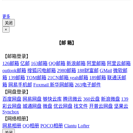
更多
关闭
×
【邮 箱】
【邮箱登录】
126邮箱
亿邮
163邮箱
QQ邮箱
新浪邮箱
阿里邮箱
阿里云邮箱
outlook邮箱
搜狐闪电邮箱
2980邮箱
188财富邮
GMail
微软邮
箱
139邮箱
TOM邮箱
21CN邮箱
yeah邮箱
189邮箱
联通沃邮
箱
网易手机邮
Foxmail
新华网邮箱
263电子邮件
【网盘登录】
百度网盘
网易网盘
够快云库
腾讯微云
360云盘
新浪微盘
139
彩云网盘
城通网盘
微盘
优云网盘
找文件
开普云网盘
坚果云
Syncbox
【网络相册】
网易相册
QQ相册
POCO相册
Clantu
Lofter
关闭