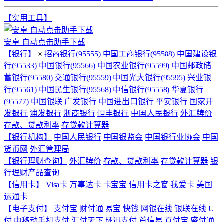
【实用工具】
安卓 自动点击助手下载
【银行】
×
招商银行(95555)
中国工商银行(95588)
中国建设银
行(95533)
中国银行(95566)
中国农业银行(95599)
中国邮政储
蓄银行(95580)
交通银行(95559)
中国光大银行(95595)
兴业银
行(95561)
中国民生银行(95568)
中信银行(95558)
华夏银行
(95577)
中国银联
广发银行
中国进出口银行
平安银行
国家开
发银行
浦发银行
浙商银行
恒丰银行
中国人民银行
外汇牌价
存款、贷款利率
存贷款计算器
【银行机构】
中国人民银行
中国银监会
中国银行业协会
中国
货币网
外汇管理局
【银行理财查询】
外汇牌价
存款、贷款利率
存贷款计算器
银
行理财产品查询
【信用卡】
Visa卡
万事达卡
卡宝宝
信用卡之窗
我爱卡
美国
运通卡
【电子支付】
支付宝
财付通
易宝
快钱
网银在线
银联在线
U
付
中移动手机支付
汇付天下
环迅支付
首信易
百付宝
盛付通