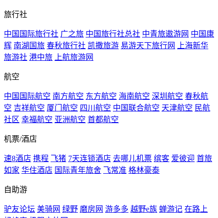
旅行社
中国国际旅行社
广之旅
中国旅行社总社
中青旅遨游网
中国康
辉
南湖国旅
春秋旅行社
凯撒旅游
易游天下旅行网
上海新华
旅游社
港中旅
上航旅游网
航空
中国国际航空
南方航空
东方航空
海南航空
深圳航空
春秋航
空
吉祥航空
厦门航空
四川航空
中国联合航空
天津航空
民航
社区
幸福航空
亚洲航空
首都航空
机票/酒店
速8酒店
携程
飞猪
7天连锁酒店
去哪儿机票
缤客
爱彼迎
首旅
如家
华住酒店
国际青年旅舍
飞常准
格林豪泰
自助游
驴友论坛
美骑网
绿野
磨房网
游多多
越野e族
蝉游记
在路上