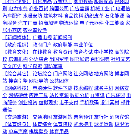
【行业企业】
日化用品
五金电工
家电数码
服装配饰
包装印
刷
电力水务
商业百货
跨国公司
广告营销
机械工业
广电通信
汽车配件
水暖安防
建筑材料
食品饮料
纺织皮革
石化能源
商
务服务
汽车厂商
招商加盟
物流运输
电子元器件
化工能源
家
居小商店
农林畜牧渔
【新闻媒体】
广播电视
新闻报刊
【政府组织】
政府门户
政府职能
事业单位
【教育文化】
在线教育
教育资讯
教育考试
中小学校
高等院
校
培训机构
外语综合
出国留学
图书展馆
百科词典
社科文艺
天文历史
科学探索
国防军事
【综合其它】
论坛综合
门户网站
社交网站
地方网站
博客网
站
搜索引擎
网址导航
公共团体
【网络科技】
电脑硬件
软件下载
技术编程
域名主机
网络安
全
网络硬盘
应用工具
站长资源
数据分析
IT资讯
广告联盟
电
商服务
创业投资
虚拟现实
电子支付
手机数码
设计素材
邮件
通信
【交通旅游】
交通地图
旅游网站
票务预订
旅行社
酒店宾馆
【体育健身】
体育综合
体育院校
武术搏击
球类运动
极限运
动
单车汽摩
棋牌健身
体育用品