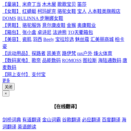
【童装】
米奇丁当
木木屋
歌歌宝贝
笛莎
【女鞋】
红蜻蜓
柯玛妮克
骆驼女鞋
宝人
人本鞋类旗舰店
DOMS
BULINNA 步琳娜女鞋
【男鞋】
骆驼服饰
意尔康皮鞋
金猴
奥康鞋业
【箱包】
张小盒
卓诗尼
法迪熊
TQ天衢箱包
【美容】
瓷肌
羽西
Beely
宝拉珍选
魅丝蔻
汇美丽商城
柏卡
姿
【运动用品】
探路者
凯美克
路伊梵
rax户外
烽火体育
【数码家电】
歌奈
品能数码
ROMOSS
图拉斯
海陆通数码
唐
麦数码
【网上支付】
支付宝
更多
关闭
×
【在线翻译】
剑桥词典
有道翻译
金山词霸
谷歌翻译
必应翻译
百度翻译
海
词翻译
英语朗读