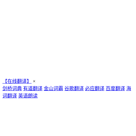
【在线翻译】
×
剑桥词典
有道翻译
金山词霸
谷歌翻译
必应翻译
百度翻译
海
词翻译
英语朗读