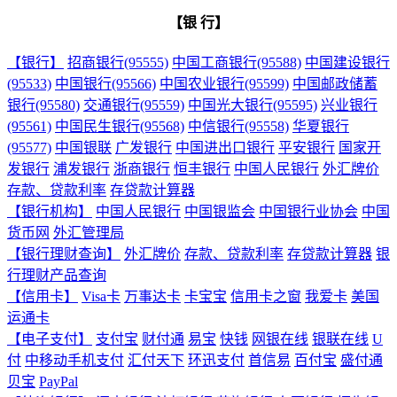
【银 行】
【银行】
招商银行(95555)
中国工商银行(95588)
中国建设银行
(95533)
中国银行(95566)
中国农业银行(95599)
中国邮政储蓄
银行(95580)
交通银行(95559)
中国光大银行(95595)
兴业银行
(95561)
中国民生银行(95568)
中信银行(95558)
华夏银行
(95577)
中国银联
广发银行
中国进出口银行
平安银行
国家开
发银行
浦发银行
浙商银行
恒丰银行
中国人民银行
外汇牌价
存款、贷款利率
存贷款计算器
【银行机构】
中国人民银行
中国银监会
中国银行业协会
中国
货币网
外汇管理局
【银行理财查询】
外汇牌价
存款、贷款利率
存贷款计算器
银
行理财产品查询
【信用卡】
Visa卡
万事达卡
卡宝宝
信用卡之窗
我爱卡
美国
运通卡
【电子支付】
支付宝
财付通
易宝
快钱
网银在线
银联在线
U
付
中移动手机支付
汇付天下
环迅支付
首信易
百付宝
盛付通
贝宝
PayPal