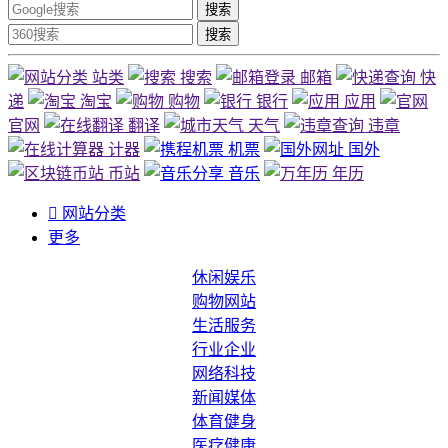
搜索
搜索
站类
搜索
邮箱
快
递
淘宝
购物
银行
应用
官网
翻译
天气
违章
计器
机票
国外
币站
音乐
年历

网站分类
更多
休闲娱乐
购物网站
生活服务
行业企业
网络科技
新闻媒体
体育健身
医疗健康