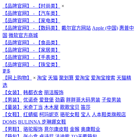
【品牌官网】 - 【时尚类】
×
【品牌官网】 - 【汽车类】
【品牌官网】 - 【家电类】
【品牌官网】 - 【数码类】
戴尔官方网站
Apple (中国)
惠普中
国
微软官方商城
【品牌官网】 - 【食品类】
【品牌官网】 - 【家居类】
【品牌官网】 - 【手表类】
【品牌官网】 - 【珠宝类】
更多
【网上购物】
×
淘宝
天猫
聚划算
爱淘宝
爱淘宝搜索
天猫精
选
【女装】
韩都衣舍
丽洁服饰
【男装】
优诺奇
爱登堡
劲霸
胖胖哥大码男装
子俊男装
【童装】
米奇丁当
木木屋
歌歌宝贝
笛莎
【女鞋】
红蜻蜓
柯玛妮克
骆驼女鞋
宝人
人本鞋类旗舰店
DOMS
BULINNA 步琳娜女鞋
【男鞋】
骆驼服饰
意尔康皮鞋
金猴
奥康鞋业
【箱包】
张小盒
卓诗尼
法迪熊
TQ天衢箱包