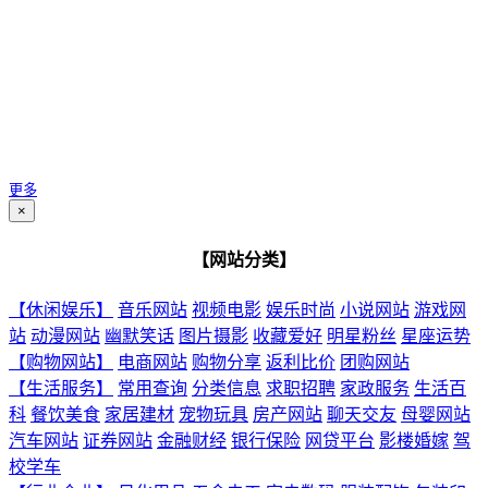
更多
×
【网站分类】
【休闲娱乐】
音乐网站
视频电影
娱乐时尚
小说网站
游戏网
站
动漫网站
幽默笑话
图片摄影
收藏爱好
明星粉丝
星座运势
【购物网站】
电商网站
购物分享
返利比价
团购网站
【生活服务】
常用查询
分类信息
求职招聘
家政服务
生活百
科
餐饮美食
家居建材
宠物玩具
房产网站
聊天交友
母婴网站
汽车网站
证券网站
金融财经
银行保险
网贷平台
影楼婚嫁
驾
校学车