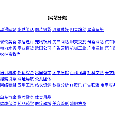
【网站分类】
动漫网站
幽默笑话
图片摄影
收藏爱好
明星粉丝
星座运势
餐饮美食
家居建材
宠物玩具
房产网站
聊天交友
母婴网站
汽车
电力水务
商业百货
跨国公司
广告营销
机械工业
广电通信
汽车
农林畜牧渔
培训机构
外语综合
出国留学
图书展馆
百科词典
社科文艺
天文
搜索引擎
网址导航
公共团体
网络硬盘
应用工具
站长资源
数据分析
IT资讯
广告联盟
电商服
单车汽摩
棋牌健身
体育用品
健康保健
药品药学
医疗器械
美容整形
减肥瘦身