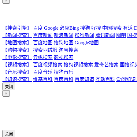
×
【搜索引擎】
百度
Google
必应Bing
搜狗
好搜
中国搜索
有道
D
【新闻搜索】
百度新闻
新浪新闻
搜狗新闻
腾讯新闻
图吧
国搜
【地图搜索】
百度地图
搜狗地图
Google地图
【购物搜索】
搜索羽绒服
淘宝搜索
【电影搜索】
云帆搜索
影视搜索
【视频搜索】
百度视频搜索
搜狗视频搜索
爱奇艺搜索
国搜视
【音乐搜索】
百度音乐
搜狗音乐
【知识搜索】
维基百科
百度百科
百度知道
互动百科
爱问知识
关闭
×
关闭