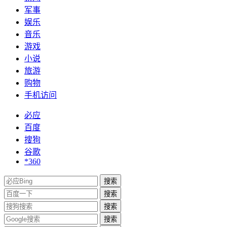
军事
娱乐
音乐
游戏
小说
旅游
购物
手机访问
必应
百度
搜狗
谷歌
*360
搜索
搜索
搜索
搜索