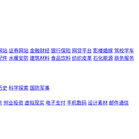
网站
证券网站
金融财经
银行保险
网贷平台
影楼婚嫁
驾校学车
配件
水暖安防
建筑材料
食品饮料
纺织皮革
石化能源
商务服务
历史
科学探索
国防军事
务
创业投资
虚拟现实
电子支付
手机数码
设计素材
邮件通信