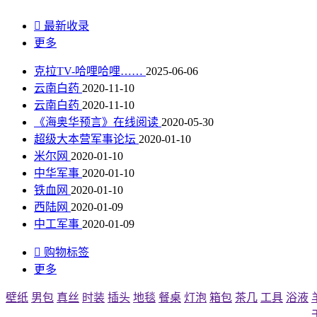

最新收录
更多
克拉TV-哈哩哈哩……
2025-06-06
云南白药
2020-11-10
云南白药
2020-11-10
《海奥华预言》在线阅读
2020-05-30
超级大本营军事论坛
2020-01-10
米尔网
2020-01-10
中华军事
2020-01-10
铁血网
2020-01-10
西陆网
2020-01-09
中工军事
2020-01-09

购物标签
更多
壁纸
男包
真丝
时装
插头
地毯
餐桌
灯泡
箱包
茶几
工具
浴液