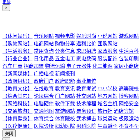
更多
×
【休闲娱乐】
音乐网站
视频电影
娱乐时尚
小说网站
游戏网站
【购物网站】
电商网站
购物分享
返利比价
团购网站
【生活服务】
常用查询
分类信息
求职招聘
家政服务
生活百科
【行业企业】
日化用品
五金电工
家电数码
服装配饰
包装印刷
汽车厂商
招商加盟
物流运输
电子元器件
化工能源
家居小商店
【新闻媒体】
广播电视
新闻报刊
【政府组织】
政府门户
政府职能
事业单位
【教育文化】
在线教育
教育资讯
教育考试
中小学校
高等院校
【综合其它】
论坛综合
门户网站
社交网站
地方网站
博客网站
【网络科技】
电脑硬件
软件下载
技术编程
域名主机
网络安全
【交通旅游】
交通地图
旅游网站
票务预订
旅行社
酒店宾馆
【体育健身】
体育综合
体育院校
武术搏击
球类运动
极限运动
【医疗健康】
医院诊所
妇幼医院
男科医院
生育避孕
不育不孕
关闭