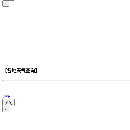
×
【各地天气查询】
更多
关闭
×