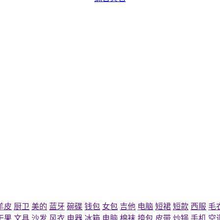
羊皮
厨卫
美的
蓝牙
碗碟
钱包
女包
吉他
电脑
短裙
短款
西服
毛
干果
文具
沙发
风衣
电器
冰箱
电脑
棉袜
挎包
皮带
炒锅
手机
空