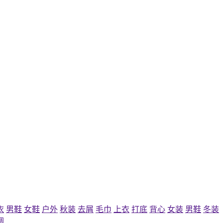
衣
男鞋
女鞋
户外
秋装
去屑
毛巾
上衣
打底
背心
女装
男鞋
冬装
调