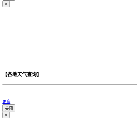
×
【各地天气查询】
更多
关闭
×