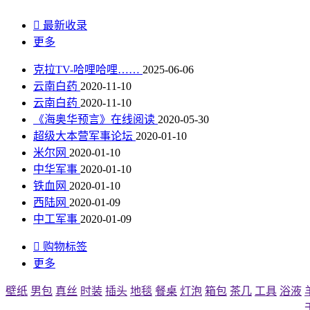

最新收录
更多
克拉TV-哈哩哈哩……
2025-06-06
云南白药
2020-11-10
云南白药
2020-11-10
《海奥华预言》在线阅读
2020-05-30
超级大本营军事论坛
2020-01-10
米尔网
2020-01-10
中华军事
2020-01-10
铁血网
2020-01-10
西陆网
2020-01-09
中工军事
2020-01-09

购物标签
更多
壁纸
男包
真丝
时装
插头
地毯
餐桌
灯泡
箱包
茶几
工具
浴液