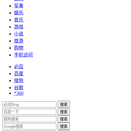
军事
娱乐
音乐
游戏
小说
旅游
购物
手机访问
必应
百度
搜狗
谷歌
*360
搜索
搜索
搜索
搜索