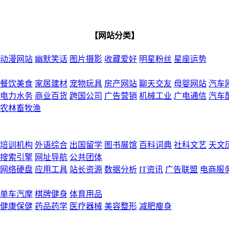
【网站分类】
动漫网站
幽默笑话
图片摄影
收藏爱好
明星粉丝
星座运势
餐饮美食
家居建材
宠物玩具
房产网站
聊天交友
母婴网站
汽车
电力水务
商业百货
跨国公司
广告营销
机械工业
广电通信
汽车
农林畜牧渔
培训机构
外语综合
出国留学
图书展馆
百科词典
社科文艺
天文
搜索引擎
网址导航
公共团体
网络硬盘
应用工具
站长资源
数据分析
IT资讯
广告联盟
电商服
单车汽摩
棋牌健身
体育用品
健康保健
药品药学
医疗器械
美容整形
减肥瘦身