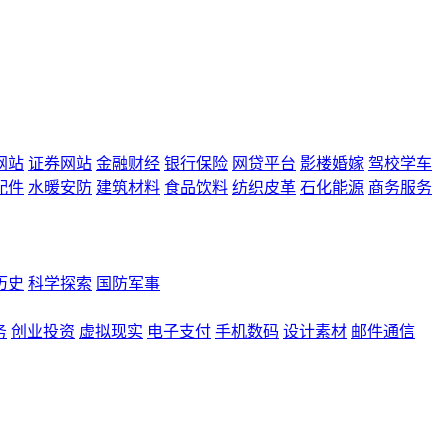
网站
证券网站
金融财经
银行保险
网贷平台
影楼婚嫁
驾校学车
配件
水暖安防
建筑材料
食品饮料
纺织皮革
石化能源
商务服务
历史
科学探索
国防军事
务
创业投资
虚拟现实
电子支付
手机数码
设计素材
邮件通信