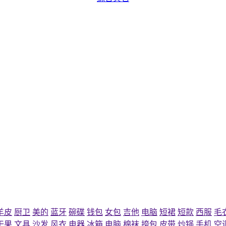
羊皮
厨卫
美的
蓝牙
碗碟
钱包
女包
吉他
电脑
短裙
短款
西服
毛
干果
文具
沙发
风衣
电器
冰箱
电脑
棉袜
挎包
皮带
炒锅
手机
空