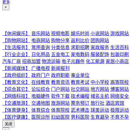
更多
×
【休闲娱乐】
音乐网站
视频电影
娱乐时尚
小说网站
游戏网站
【购物网站】
电商网站
购物分享
返利比价
团购网站
【生活服务】
常用查询
分类信息
求职招聘
家政服务
生活百科
【行业企业】
日化用品
五金电工
家电数码
服装配饰
包装印刷
汽车厂商
招商加盟
物流运输
电子元器件
化工能源
家居小商店
【新闻媒体】
广播电视
新闻报刊
【政府组织】
政府门户
政府职能
事业单位
【教育文化】
在线教育
教育资讯
教育考试
中小学校
高等院校
【综合其它】
论坛综合
门户网站
社交网站
地方网站
博客网站
【网络科技】
电脑硬件
软件下载
技术编程
域名主机
网络安全
【交通旅游】
交通地图
旅游网站
票务预订
旅行社
酒店宾馆
【体育健身】
体育综合
体育院校
武术搏击
球类运动
极限运动
【医疗健康】
医院诊所
妇幼医院
男科医院
生育避孕
不育不孕
关闭