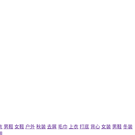
衣
男鞋
女鞋
户外
秋装
去屑
毛巾
上衣
打底
背心
女装
男鞋
冬装
调