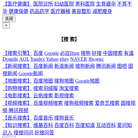
【医疗健康】
医院诊所
妇幼医院
男科医院
生育避孕
不育不
孕
健康保健
药品药学
医疗器械
美容整形
减肥瘦身
关闭
×
【搜 索】
【搜索引擎】
百度
Google
必应Bing
搜狗
好搜
中国搜索
有道
Dogpile
AOL
Yandex
Yahoo
ebay
NAVER
Яндекс
【新闻搜索】
百度新闻
新浪新闻
搜狗新闻
腾讯新闻
图吧
国
搜新闻
Google新闻
【地图搜索】
百度地图
搜狗地图
Google地图
【购物搜索】
搜索羽绒服
淘宝搜索
【电影搜索】
云帆搜索
影视搜索
【视频搜索】
百度视频搜索
搜狗视频搜索
爱奇艺搜索
国搜视
频
腾讯视频
【音乐搜索】
百度音乐
搜狗音乐
【知识搜索】
维基百科
百度百科
百度知道
互动百科
爱问知
识人
搜搜问问
好搜问答