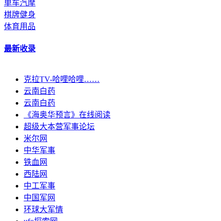
单车汽摩
棋牌健身
体育用品
最新收录
克拉TV-哈哩哈哩……
云南白药
云南白药
《海奥华预言》在线阅读
超级大本营军事论坛
米尔网
中华军事
铁血网
西陆网
中工军事
中国军网
环球大军情