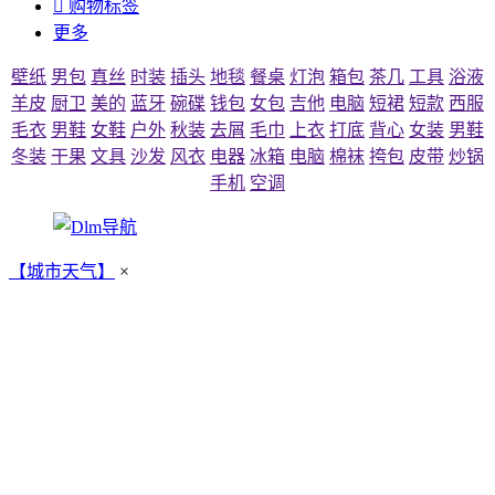

购物标签
更多
壁纸
男包
真丝
时装
插头
地毯
餐桌
灯泡
箱包
茶几
工具
浴液
羊皮
厨卫
美的
蓝牙
碗碟
钱包
女包
吉他
电脑
短裙
短款
西服
毛衣
男鞋
女鞋
户外
秋装
去屑
毛巾
上衣
打底
背心
女装
男鞋
冬装
干果
文具
沙发
风衣
电器
冰箱
电脑
棉袜
挎包
皮带
炒锅
手机
空调
【城市天气】
×