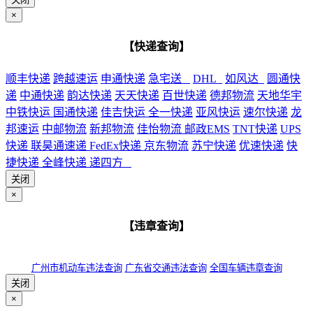
×
【快递查询】
顺丰快递
跨越速运
申通快递
急宅送
DHL
如风达
圆通快
递
中通快递
韵达快递
天天快递
百世快递
德邦物流
天地华宇
中铁快运
国通快递
佳吉快运
全一快递
亚风快运
速尔快递
龙
邦速运
中邮物流
新邦物流
佳怡物流
邮政EMS
TNT快递
UPS
快递
联昊通速递
FedEx快递
京东物流
苏宁快递
优速快递
快
捷快递
全峰快递
递四方
关闭
×
【违章查询】
广州市机动车违法查询
广东省交通违法查询
全国车辆违章查询
关闭
×