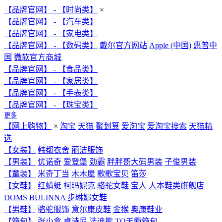
【品牌官网】 - 【时尚类】
×
【品牌官网】 - 【汽车类】
【品牌官网】 - 【家电类】
【品牌官网】 - 【数码类】
戴尔官方网站
Apple (中国)
惠普中
国
微软官方商城
【品牌官网】 - 【食品类】
【品牌官网】 - 【家居类】
【品牌官网】 - 【手表类】
【品牌官网】 - 【珠宝类】
更多
【网上购物】
×
淘宝
天猫
聚划算
爱淘宝
爱淘宝搜索
天猫精
选
【女装】
韩都衣舍
丽洁服饰
【男装】
优诺奇
爱登堡
劲霸
胖胖哥大码男装
子俊男装
【童装】
米奇丁当
木木屋
歌歌宝贝
笛莎
【女鞋】
红蜻蜓
柯玛妮克
骆驼女鞋
宝人
人本鞋类旗舰店
DOMS
BULINNA 步琳娜女鞋
【男鞋】
骆驼服饰
意尔康皮鞋
金猴
奥康鞋业
【箱包】
张小盒
卓诗尼
法迪熊
TQ天衢箱包