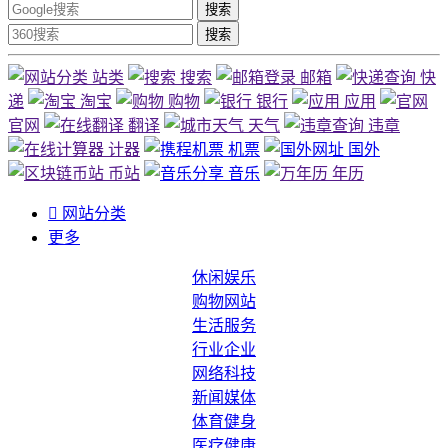
搜索
搜索
站类
搜索
邮箱
快
递
淘宝
购物
银行
应用
官网
翻译
天气
违章
计器
机票
国外
币站
音乐
年历

网站分类
更多
休闲娱乐
购物网站
生活服务
行业企业
网络科技
新闻媒体
体育健身
医疗健康