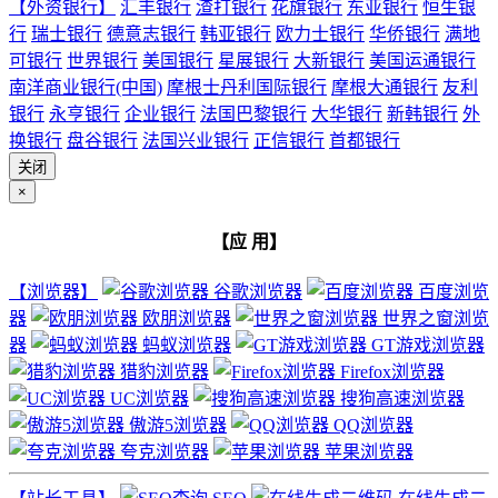
【外资银行】
汇丰银行
渣打银行
花旗银行
东亚银行
恒生银
行
瑞士银行
德意志银行
韩亚银行
欧力士银行
华侨银行
满地
可银行
世界银行
美国银行
星展银行
大新银行
美国运通银行
南洋商业银行(中国)
摩根士丹利国际银行
摩根大通银行
友利
银行
永亨银行
企业银行
法国巴黎银行
大华银行
新韩银行
外
换银行
盘谷银行
法国兴业银行
正信银行
首都银行
关闭
×
【应 用】
【浏览器】
谷歌浏览器
百度浏览
器
欧朋浏览器
世界之窗浏览
器
蚂蚁浏览器
GT游戏浏览器
猎豹浏览器
Firefox浏览器
UC浏览器
搜狗高速浏览器
傲游5浏览器
QQ浏览器
夸克浏览器
苹果浏览器