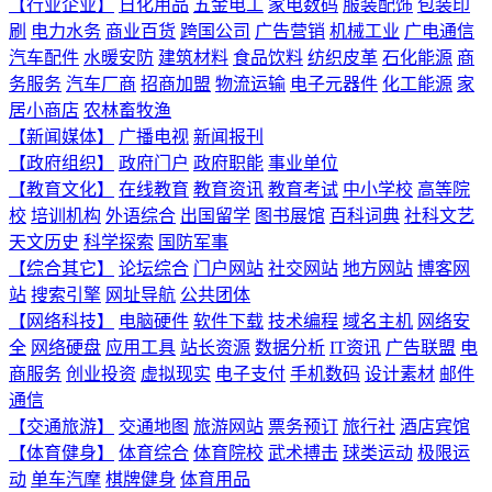
【行业企业】
日化用品
五金电工
家电数码
服装配饰
包装印
刷
电力水务
商业百货
跨国公司
广告营销
机械工业
广电通信
汽车配件
水暖安防
建筑材料
食品饮料
纺织皮革
石化能源
商
务服务
汽车厂商
招商加盟
物流运输
电子元器件
化工能源
家
居小商店
农林畜牧渔
【新闻媒体】
广播电视
新闻报刊
【政府组织】
政府门户
政府职能
事业单位
【教育文化】
在线教育
教育资讯
教育考试
中小学校
高等院
校
培训机构
外语综合
出国留学
图书展馆
百科词典
社科文艺
天文历史
科学探索
国防军事
【综合其它】
论坛综合
门户网站
社交网站
地方网站
博客网
站
搜索引擎
网址导航
公共团体
【网络科技】
电脑硬件
软件下载
技术编程
域名主机
网络安
全
网络硬盘
应用工具
站长资源
数据分析
IT资讯
广告联盟
电
商服务
创业投资
虚拟现实
电子支付
手机数码
设计素材
邮件
通信
【交通旅游】
交通地图
旅游网站
票务预订
旅行社
酒店宾馆
【体育健身】
体育综合
体育院校
武术搏击
球类运动
极限运
动
单车汽摩
棋牌健身
体育用品