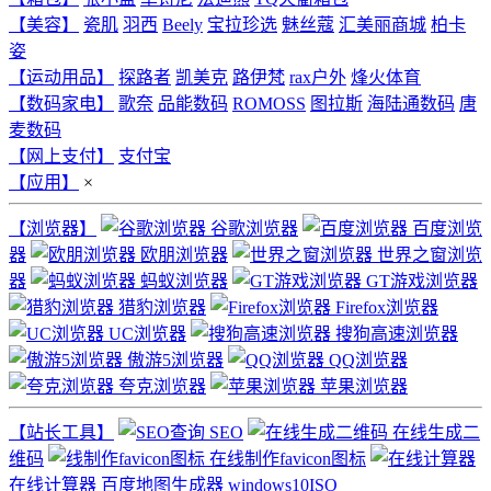
【美容】
瓷肌
羽西
Beely
宝拉珍选
魅丝蔻
汇美丽商城
柏卡
姿
【运动用品】
探路者
凯美克
路伊梵
rax户外
烽火体育
【数码家电】
歌奈
品能数码
ROMOSS
图拉斯
海陆通数码
唐
麦数码
【网上支付】
支付宝
【应用】
×
【浏览器】
谷歌浏览器
百度浏览
器
欧朋浏览器
世界之窗浏览
器
蚂蚁浏览器
GT游戏浏览器
猎豹浏览器
Firefox浏览器
UC浏览器
搜狗高速浏览器
傲游5浏览器
QQ浏览器
夸克浏览器
苹果浏览器
【站长工具】
SEO
在线生成二
维码
在线制作favicon图标
在线计算器
百度地图生成器
windows10ISO