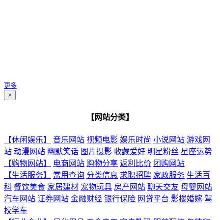
更多
×
【网站分类】
【休闲娱乐】
音乐网站
视频电影
娱乐时尚
小说网站
游戏网
站
动漫网站
幽默笑话
图片摄影
收藏爱好
明星粉丝
星座运势
【购物网站】
电商网站
购物分享
返利比价
团购网站
【生活服务】
常用查询
分类信息
求职招聘
家政服务
生活百
科
餐饮美食
家居建材
宠物玩具
房产网站
聊天交友
母婴网站
汽车网站
证券网站
金融财经
银行保险
网贷平台
影楼婚嫁
驾
校学车