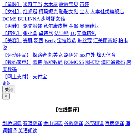
【童装】
米奇丁当
木木屋
歌歌宝贝
笛莎
【女鞋】
红蜻蜓
柯玛妮克
骆驼女鞋
宝人
人本鞋类旗舰店
DOMS
BULINNA 步琳娜女鞋
【男鞋】
骆驼服饰
意尔康皮鞋
金猴
奥康鞋业
【箱包】
张小盒
卓诗尼
法迪熊
TQ天衢箱包
【美容】
瓷肌
羽西
Beely
宝拉珍选
魅丝蔻
汇美丽商城
柏卡
姿
【运动用品】
探路者
凯美克
路伊梵
rax户外
烽火体育
【数码家电】
歌奈
品能数码
ROMOSS
图拉斯
海陆通数码
唐
麦数码
【网上支付】
支付宝
更多
关闭
×
【在线翻译】
剑桥词典
有道翻译
金山词霸
谷歌翻译
必应翻译
百度翻译
海
词翻译
英语朗读