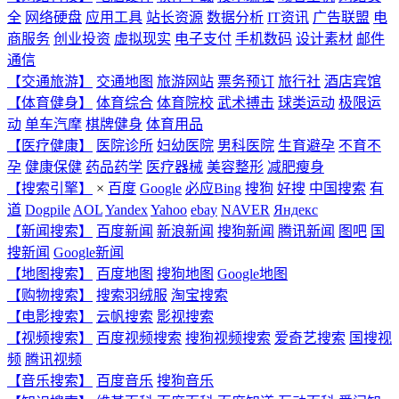
全
网络硬盘
应用工具
站长资源
数据分析
IT资讯
广告联盟
电
商服务
创业投资
虚拟现实
电子支付
手机数码
设计素材
邮件
通信
【交通旅游】
交通地图
旅游网站
票务预订
旅行社
酒店宾馆
【体育健身】
体育综合
体育院校
武术搏击
球类运动
极限运
动
单车汽摩
棋牌健身
体育用品
【医疗健康】
医院诊所
妇幼医院
男科医院
生育避孕
不育不
孕
健康保健
药品药学
医疗器械
美容整形
减肥瘦身
【搜索引擎】
×
百度
Google
必应Bing
搜狗
好搜
中国搜索
有
道
Dogpile
AOL
Yandex
Yahoo
ebay
NAVER
Яндекс
【新闻搜索】
百度新闻
新浪新闻
搜狗新闻
腾讯新闻
图吧
国
搜新闻
Google新闻
【地图搜索】
百度地图
搜狗地图
Google地图
【购物搜索】
搜索羽绒服
淘宝搜索
【电影搜索】
云帆搜索
影视搜索
【视频搜索】
百度视频搜索
搜狗视频搜索
爱奇艺搜索
国搜视
频
腾讯视频
【音乐搜索】
百度音乐
搜狗音乐