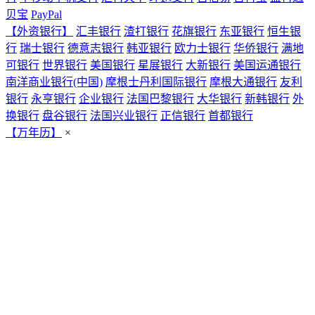
贝宝
PayPal
【外资银行】
汇丰银行
渣打银行
花旗银行
东亚银行
恒生银
行
瑞士银行
德意志银行
韩亚银行
欧力士银行
华侨银行
满地
可银行
世界银行
美国银行
星展银行
大新银行
美国运通银行
南洋商业银行(中国)
摩根士丹利国际银行
摩根大通银行
友利
银行
永亨银行
企业银行
法国巴黎银行
大华银行
新韩银行
外
换银行
盘谷银行
法国兴业银行
正信银行
首都银行
【万年历】
×