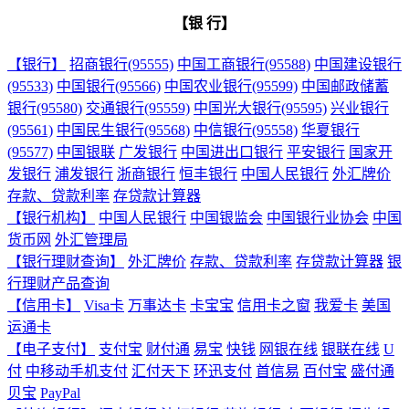
【银 行】
【银行】
招商银行(95555)
中国工商银行(95588)
中国建设银行
(95533)
中国银行(95566)
中国农业银行(95599)
中国邮政储蓄
银行(95580)
交通银行(95559)
中国光大银行(95595)
兴业银行
(95561)
中国民生银行(95568)
中信银行(95558)
华夏银行
(95577)
中国银联
广发银行
中国进出口银行
平安银行
国家开
发银行
浦发银行
浙商银行
恒丰银行
中国人民银行
外汇牌价
存款、贷款利率
存贷款计算器
【银行机构】
中国人民银行
中国银监会
中国银行业协会
中国
货币网
外汇管理局
【银行理财查询】
外汇牌价
存款、贷款利率
存贷款计算器
银
行理财产品查询
【信用卡】
Visa卡
万事达卡
卡宝宝
信用卡之窗
我爱卡
美国
运通卡
【电子支付】
支付宝
财付通
易宝
快钱
网银在线
银联在线
U
付
中移动手机支付
汇付天下
环迅支付
首信易
百付宝
盛付通
贝宝
PayPal