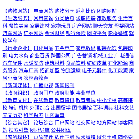
【购物网站】
电商网站
购物分享
返利比价
团购网站
【生活服务】
常用查询
分类信息
求职招聘
家政服务
生活百
科
餐饮美食
家居建材
宠物玩具
房产网站
聊天交友
母婴网站
汽车网站
证券网站
金融财经
银行保险
网贷平台
影楼婚嫁
驾
校学车
【行业企业】
日化用品
五金电工
家电数码
服装配饰
包装印
刷
电力水务
商业百货
跨国公司
广告营销
机械工业
广电通信
汽车配件
水暖安防
建筑材料
食品饮料
纺织皮革
石化能源
商
务服务
汽车厂商
招商加盟
物流运输
电子元器件
化工能源
家
居小商店
农林畜牧渔
【新闻媒体】
广播电视
新闻报刊
【政府组织】
政府门户
政府职能
事业单位
【教育文化】
在线教育
教育资讯
教育考试
中小学校
高等院
校
培训机构
外语综合
出国留学
图书展馆
百科词典
社科文艺
天文历史
科学探索
国防军事
【综合其它】
论坛综合
门户网站
社交网站
地方网站
博客网
站
搜索引擎
网址导航
公共团体
【网络科技】
电脑硬件
软件下载
技术编程
域名主机
网络安