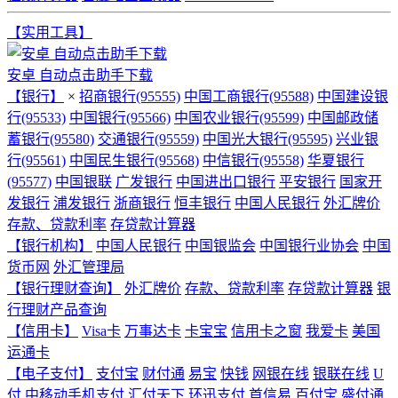
【实用工具】
安卓 自动点击助手下载
【银行】
×
招商银行(95555)
中国工商银行(95588)
中国建设银
行(95533)
中国银行(95566)
中国农业银行(95599)
中国邮政储
蓄银行(95580)
交通银行(95559)
中国光大银行(95595)
兴业银
行(95561)
中国民生银行(95568)
中信银行(95558)
华夏银行
(95577)
中国银联
广发银行
中国进出口银行
平安银行
国家开
发银行
浦发银行
浙商银行
恒丰银行
中国人民银行
外汇牌价
存款、贷款利率
存贷款计算器
【银行机构】
中国人民银行
中国银监会
中国银行业协会
中国
货币网
外汇管理局
【银行理财查询】
外汇牌价
存款、贷款利率
存贷款计算器
银
行理财产品查询
【信用卡】
Visa卡
万事达卡
卡宝宝
信用卡之窗
我爱卡
美国
运通卡
【电子支付】
支付宝
财付通
易宝
快钱
网银在线
银联在线
U
付
中移动手机支付
汇付天下
环迅支付
首信易
百付宝
盛付通