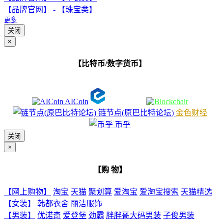
【品牌官网】 - 【珠宝类】
更多
关闭
×
【比特币/数字货币】
AICoin
链节点(原巴比特论坛)
金色财经
币乎
关闭
×
【购 物】
【网上购物】
淘宝
天猫
聚划算
爱淘宝
爱淘宝搜索
天猫精选
【女装】
韩都衣舍
丽洁服饰
【男装】
优诺奇
爱登堡
劲霸
胖胖哥大码男装
子俊男装