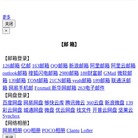
更多
关闭
×
【邮 箱】
【邮箱登录】
126邮箱
亿邮
163邮箱
QQ邮箱
新浪邮箱
阿里邮箱
阿里云邮箱
outlook邮箱
搜狐闪电邮箱
2980邮箱
188财富邮
GMail
微软邮
箱
139邮箱
TOM邮箱
21CN邮箱
yeah邮箱
189邮箱
联通沃邮
箱
网易手机邮
Foxmail
新华网邮箱
263电子邮件
【网盘登录】
百度网盘
网易网盘
够快云库
腾讯微云
360云盘
新浪微盘
139
彩云网盘
城通网盘
微盘
优云网盘
找文件
开普云网盘
坚果云
Syncbox
【网络相册】
网易相册
QQ相册
POCO相册
Clantu
Lofter
关闭