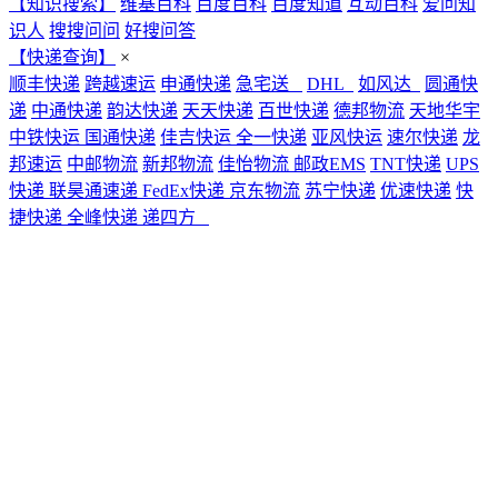
【知识搜索】
维基百科
百度百科
百度知道
互动百科
爱问知
识人
搜搜问问
好搜问答
【快递查询】
×
顺丰快递
跨越速运
申通快递
急宅送
DHL
如风达
圆通快
递
中通快递
韵达快递
天天快递
百世快递
德邦物流
天地华宇
中铁快运
国通快递
佳吉快运
全一快递
亚风快运
速尔快递
龙
邦速运
中邮物流
新邦物流
佳怡物流
邮政EMS
TNT快递
UPS
快递
联昊通速递
FedEx快递
京东物流
苏宁快递
优速快递
快
捷快递
全峰快递
递四方