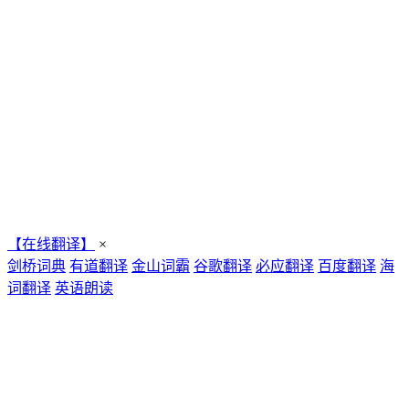
【在线翻译】
×
剑桥词典
有道翻译
金山词霸
谷歌翻译
必应翻译
百度翻译
海
词翻译
英语朗读