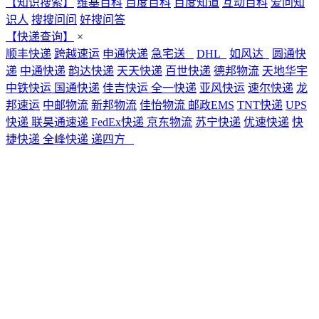
【知识搜索】
维基百科
百度百科
百度知道
互动百科
爱问知
识人
搜搜问问
好搜问答
【快递查询】
×
顺丰快递
跨越速运
申通快递
急宅送
DHL
如风达
圆通快
递
中通快递
韵达快递
天天快递
百世快递
德邦物流
天地华宇
中铁快运
国通快递
佳吉快运
全一快递
亚风快运
速尔快递
龙
邦速运
中邮物流
新邦物流
佳怡物流
邮政EMS
TNT快递
UPS
快递
联昊通速递
FedEx快递
京东物流
苏宁快递
优速快递
快
捷快递
全峰快递
递四方