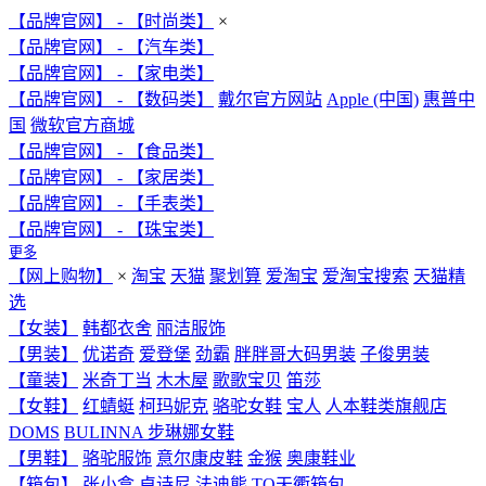
【品牌官网】 - 【时尚类】
×
【品牌官网】 - 【汽车类】
【品牌官网】 - 【家电类】
【品牌官网】 - 【数码类】
戴尔官方网站
Apple (中国)
惠普中
国
微软官方商城
【品牌官网】 - 【食品类】
【品牌官网】 - 【家居类】
【品牌官网】 - 【手表类】
【品牌官网】 - 【珠宝类】
更多
【网上购物】
×
淘宝
天猫
聚划算
爱淘宝
爱淘宝搜索
天猫精
选
【女装】
韩都衣舍
丽洁服饰
【男装】
优诺奇
爱登堡
劲霸
胖胖哥大码男装
子俊男装
【童装】
米奇丁当
木木屋
歌歌宝贝
笛莎
【女鞋】
红蜻蜓
柯玛妮克
骆驼女鞋
宝人
人本鞋类旗舰店
DOMS
BULINNA 步琳娜女鞋
【男鞋】
骆驼服饰
意尔康皮鞋
金猴
奥康鞋业
【箱包】
张小盒
卓诗尼
法迪熊
TQ天衢箱包