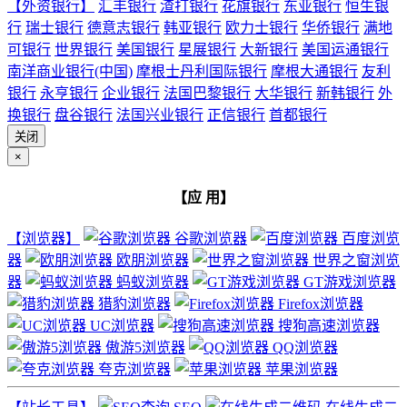
【外资银行】
汇丰银行
渣打银行
花旗银行
东亚银行
恒生银
行
瑞士银行
德意志银行
韩亚银行
欧力士银行
华侨银行
满地
可银行
世界银行
美国银行
星展银行
大新银行
美国运通银行
南洋商业银行(中国)
摩根士丹利国际银行
摩根大通银行
友利
银行
永亨银行
企业银行
法国巴黎银行
大华银行
新韩银行
外
换银行
盘谷银行
法国兴业银行
正信银行
首都银行
关闭
×
【应 用】
【浏览器】
谷歌浏览器
百度浏览
器
欧朋浏览器
世界之窗浏览
器
蚂蚁浏览器
GT游戏浏览器
猎豹浏览器
Firefox浏览器
UC浏览器
搜狗高速浏览器
傲游5浏览器
QQ浏览器
夸克浏览器
苹果浏览器