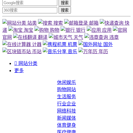
搜索
搜索
站类
搜索
邮箱
快
递
淘宝
购物
银行
应用
官网
翻译
天气
违章
计器
机票
国外
币站
音乐
年历

网站分类
更多
休闲娱乐
购物网站
生活服务
行业企业
网络科技
新闻媒体
体育健身
医疗健康