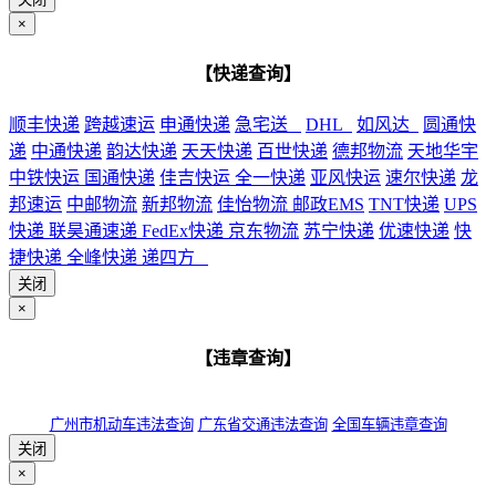
×
【快递查询】
顺丰快递
跨越速运
申通快递
急宅送
DHL
如风达
圆通快
递
中通快递
韵达快递
天天快递
百世快递
德邦物流
天地华宇
中铁快运
国通快递
佳吉快运
全一快递
亚风快运
速尔快递
龙
邦速运
中邮物流
新邦物流
佳怡物流
邮政EMS
TNT快递
UPS
快递
联昊通速递
FedEx快递
京东物流
苏宁快递
优速快递
快
捷快递
全峰快递
递四方
关闭
×
【违章查询】
广州市机动车违法查询
广东省交通违法查询
全国车辆违章查询
关闭
×