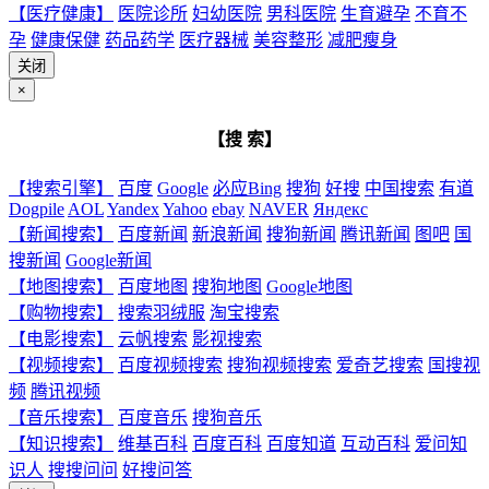
【医疗健康】
医院诊所
妇幼医院
男科医院
生育避孕
不育不
孕
健康保健
药品药学
医疗器械
美容整形
减肥瘦身
关闭
×
【搜 索】
【搜索引擎】
百度
Google
必应Bing
搜狗
好搜
中国搜索
有道
Dogpile
AOL
Yandex
Yahoo
ebay
NAVER
Яндекс
【新闻搜索】
百度新闻
新浪新闻
搜狗新闻
腾讯新闻
图吧
国
搜新闻
Google新闻
【地图搜索】
百度地图
搜狗地图
Google地图
【购物搜索】
搜索羽绒服
淘宝搜索
【电影搜索】
云帆搜索
影视搜索
【视频搜索】
百度视频搜索
搜狗视频搜索
爱奇艺搜索
国搜视
频
腾讯视频
【音乐搜索】
百度音乐
搜狗音乐
【知识搜索】
维基百科
百度百科
百度知道
互动百科
爱问知
识人
搜搜问问
好搜问答