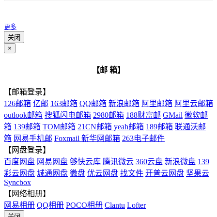
更多
关闭
×
【邮 箱】
【邮箱登录】
126邮箱
亿邮
163邮箱
QQ邮箱
新浪邮箱
阿里邮箱
阿里云邮箱
outlook邮箱
搜狐闪电邮箱
2980邮箱
188财富邮
GMail
微软邮
箱
139邮箱
TOM邮箱
21CN邮箱
yeah邮箱
189邮箱
联通沃邮
箱
网易手机邮
Foxmail
新华网邮箱
263电子邮件
【网盘登录】
百度网盘
网易网盘
够快云库
腾讯微云
360云盘
新浪微盘
139
彩云网盘
城通网盘
微盘
优云网盘
找文件
开普云网盘
坚果云
Syncbox
【网络相册】
网易相册
QQ相册
POCO相册
Clantu
Lofter
关闭