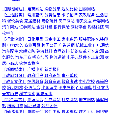
【购物网站】
电商网站
购物分享
返利比价
团购网站
【生活服务】
常用查询
分类信息
求职招聘
家政服务
生活百
科
餐饮美食
家居建材
宠物玩具
房产网站
聊天交友
母婴网站
汽车网站
证券网站
金融财经
银行保险
网贷平台
影楼婚嫁
驾
校学车
【行业企业】
日化用品
五金电工
家电数码
服装配饰
包装印
刷
电力水务
商业百货
跨国公司
广告营销
机械工业
广电通信
汽车配件
水暖安防
建筑材料
食品饮料
纺织皮革
石化能源
商
务服务
汽车厂商
招商加盟
物流运输
电子元器件
化工能源
家
居小商店
农林畜牧渔
【新闻媒体】
广播电视
新闻报刊
【政府组织】
政府门户
政府职能
事业单位
【教育文化】
在线教育
教育资讯
教育考试
中小学校
高等院
校
培训机构
外语综合
出国留学
图书展馆
百科词典
社科文艺
天文历史
科学探索
国防军事
【综合其它】
论坛综合
门户网站
社交网站
地方网站
博客网
站
搜索引擎
网址导航
公共团体
【网络科技】
电脑硬件
软件下载
技术编程
域名主机
网络安