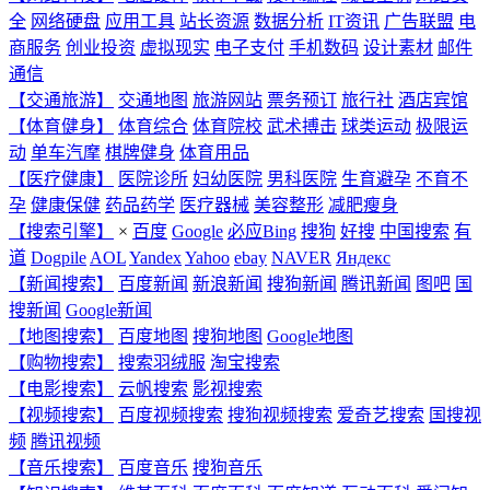
全
网络硬盘
应用工具
站长资源
数据分析
IT资讯
广告联盟
电
商服务
创业投资
虚拟现实
电子支付
手机数码
设计素材
邮件
通信
【交通旅游】
交通地图
旅游网站
票务预订
旅行社
酒店宾馆
【体育健身】
体育综合
体育院校
武术搏击
球类运动
极限运
动
单车汽摩
棋牌健身
体育用品
【医疗健康】
医院诊所
妇幼医院
男科医院
生育避孕
不育不
孕
健康保健
药品药学
医疗器械
美容整形
减肥瘦身
【搜索引擎】
×
百度
Google
必应Bing
搜狗
好搜
中国搜索
有
道
Dogpile
AOL
Yandex
Yahoo
ebay
NAVER
Яндекс
【新闻搜索】
百度新闻
新浪新闻
搜狗新闻
腾讯新闻
图吧
国
搜新闻
Google新闻
【地图搜索】
百度地图
搜狗地图
Google地图
【购物搜索】
搜索羽绒服
淘宝搜索
【电影搜索】
云帆搜索
影视搜索
【视频搜索】
百度视频搜索
搜狗视频搜索
爱奇艺搜索
国搜视
频
腾讯视频
【音乐搜索】
百度音乐
搜狗音乐