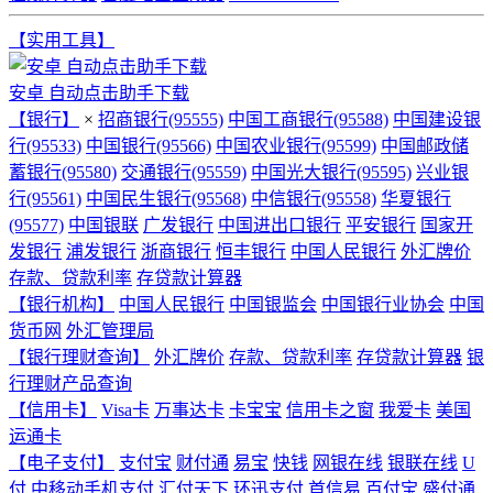
【实用工具】
安卓 自动点击助手下载
【银行】
×
招商银行(95555)
中国工商银行(95588)
中国建设银
行(95533)
中国银行(95566)
中国农业银行(95599)
中国邮政储
蓄银行(95580)
交通银行(95559)
中国光大银行(95595)
兴业银
行(95561)
中国民生银行(95568)
中信银行(95558)
华夏银行
(95577)
中国银联
广发银行
中国进出口银行
平安银行
国家开
发银行
浦发银行
浙商银行
恒丰银行
中国人民银行
外汇牌价
存款、贷款利率
存贷款计算器
【银行机构】
中国人民银行
中国银监会
中国银行业协会
中国
货币网
外汇管理局
【银行理财查询】
外汇牌价
存款、贷款利率
存贷款计算器
银
行理财产品查询
【信用卡】
Visa卡
万事达卡
卡宝宝
信用卡之窗
我爱卡
美国
运通卡
【电子支付】
支付宝
财付通
易宝
快钱
网银在线
银联在线
U
付
中移动手机支付
汇付天下
环迅支付
首信易
百付宝
盛付通