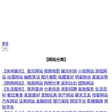
更多
×
【网站分类】
【休闲娱乐】
音乐网站
视频电影
娱乐时尚
小说网站
游戏网
站
动漫网站
幽默笑话
图片摄影
收藏爱好
明星粉丝
星座运势
【购物网站】
电商网站
购物分享
返利比价
团购网站
【生活服务】
常用查询
分类信息
求职招聘
家政服务
生活百
科
餐饮美食
家居建材
宠物玩具
房产网站
聊天交友
母婴网站
汽车网站
证券网站
金融财经
银行保险
网贷平台
影楼婚嫁
驾
校学车