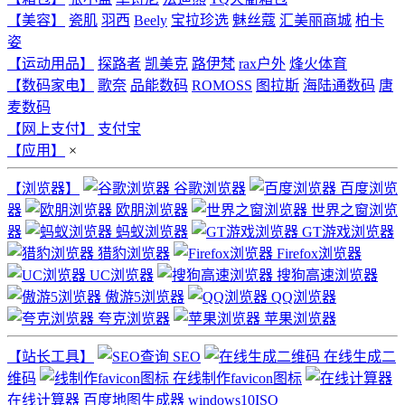
【美容】
瓷肌
羽西
Beely
宝拉珍选
魅丝蔻
汇美丽商城
柏卡
姿
【运动用品】
探路者
凯美克
路伊梵
rax户外
烽火体育
【数码家电】
歌奈
品能数码
ROMOSS
图拉斯
海陆通数码
唐
麦数码
【网上支付】
支付宝
【应用】
×
【浏览器】
谷歌浏览器
百度浏览
器
欧朋浏览器
世界之窗浏览
器
蚂蚁浏览器
GT游戏浏览器
猎豹浏览器
Firefox浏览器
UC浏览器
搜狗高速浏览器
傲游5浏览器
QQ浏览器
夸克浏览器
苹果浏览器
【站长工具】
SEO
在线生成二
维码
在线制作favicon图标
在线计算器
百度地图生成器
windows10ISO