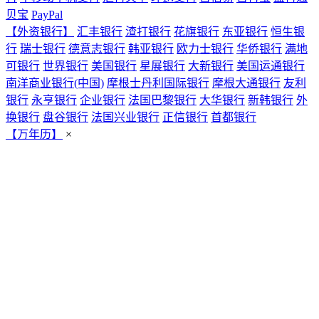
贝宝
PayPal
【外资银行】
汇丰银行
渣打银行
花旗银行
东亚银行
恒生银
行
瑞士银行
德意志银行
韩亚银行
欧力士银行
华侨银行
满地
可银行
世界银行
美国银行
星展银行
大新银行
美国运通银行
南洋商业银行(中国)
摩根士丹利国际银行
摩根大通银行
友利
银行
永亨银行
企业银行
法国巴黎银行
大华银行
新韩银行
外
换银行
盘谷银行
法国兴业银行
正信银行
首都银行
【万年历】
×