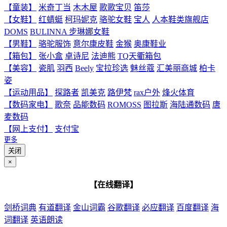
【童装】
米奇丁当
木木屋
歌歌宝贝
笛莎
【女鞋】
红蜻蜓
柯玛妮克
骆驼女鞋
宝人
人本鞋类旗舰店
DOMS
BULINNA 步琳娜女鞋
【男鞋】
骆驼服饰
意尔康皮鞋
金猴
奥康鞋业
【箱包】
张小盒
卓诗尼
法迪熊
TQ天衢箱包
【美容】
瓷肌
羽西
Beely
宝拉珍选
魅丝蔻
汇美丽商城
柏卡
姿
【运动用品】
探路者
凯美克
路伊梵
rax户外
烽火体育
【数码家电】
歌奈
品能数码
ROMOSS
图拉斯
海陆通数码
唐
麦数码
【网上支付】
支付宝
更多
关闭
×
【在线翻译】
剑桥词典
有道翻译
金山词霸
谷歌翻译
必应翻译
百度翻译
海
词翻译
英语朗读