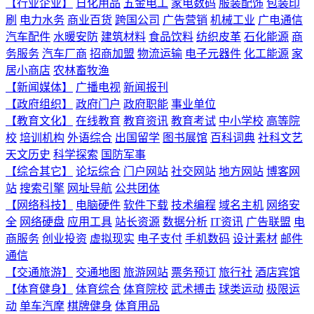
【行业企业】
日化用品
五金电工
家电数码
服装配饰
包装印
刷
电力水务
商业百货
跨国公司
广告营销
机械工业
广电通信
汽车配件
水暖安防
建筑材料
食品饮料
纺织皮革
石化能源
商
务服务
汽车厂商
招商加盟
物流运输
电子元器件
化工能源
家
居小商店
农林畜牧渔
【新闻媒体】
广播电视
新闻报刊
【政府组织】
政府门户
政府职能
事业单位
【教育文化】
在线教育
教育资讯
教育考试
中小学校
高等院
校
培训机构
外语综合
出国留学
图书展馆
百科词典
社科文艺
天文历史
科学探索
国防军事
【综合其它】
论坛综合
门户网站
社交网站
地方网站
博客网
站
搜索引擎
网址导航
公共团体
【网络科技】
电脑硬件
软件下载
技术编程
域名主机
网络安
全
网络硬盘
应用工具
站长资源
数据分析
IT资讯
广告联盟
电
商服务
创业投资
虚拟现实
电子支付
手机数码
设计素材
邮件
通信
【交通旅游】
交通地图
旅游网站
票务预订
旅行社
酒店宾馆
【体育健身】
体育综合
体育院校
武术搏击
球类运动
极限运
动
单车汽摩
棋牌健身
体育用品