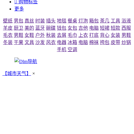

购物标签
更多
壁纸
男包
真丝
时装
插头
地毯
餐桌
灯泡
箱包
茶几
工具
浴液
羊皮
厨卫
美的
蓝牙
碗碟
钱包
女包
吉他
电脑
短裙
短款
西服
毛衣
男鞋
女鞋
户外
秋装
去屑
毛巾
上衣
打底
背心
女装
男鞋
冬装
干果
文具
沙发
风衣
电器
冰箱
电脑
棉袜
挎包
皮带
炒锅
手机
空调
【城市天气】
×