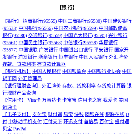
【银 行】
【银行】
招商银行(95555)
中国工商银行(95588)
中国建设银行
(95533)
中国银行(95566)
中国农业银行(95599)
中国邮政储蓄
银行(95580)
交通银行(95559)
中国光大银行(95595)
兴业银行
(95561)
中国民生银行(95568)
中信银行(95558)
华夏银行
(95577)
中国银联
广发银行
中国进出口银行
平安银行
国家开
发银行
浦发银行
浙商银行
恒丰银行
中国人民银行
外汇牌价
存款、贷款利率
存贷款计算器
【银行机构】
中国人民银行
中国银监会
中国银行业协会
中国
货币网
外汇管理局
【银行理财查询】
外汇牌价
存款、贷款利率
存贷款计算器
银
行理财产品查询
【信用卡】
Visa卡
万事达卡
卡宝宝
信用卡之窗
我爱卡
美国
运通卡
【电子支付】
支付宝
财付通
易宝
快钱
网银在线
银联在线
U
付
中移动手机支付
汇付天下
环迅支付
首信易
百付宝
盛付通
贝宝
PayPal