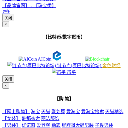
【品牌官网】 - 【珠宝类】
更多
关闭
×
【比特币/数字货币】
AICoin
链节点(原巴比特论坛)
金色财经
币乎
关闭
×
【购 物】
【网上购物】
淘宝
天猫
聚划算
爱淘宝
爱淘宝搜索
天猫精选
【女装】
韩都衣舍
丽洁服饰
【男装】
优诺奇
爱登堡
劲霸
胖胖哥大码男装
子俊男装